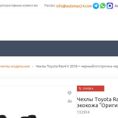
орпоративным клиентам
Распродажа
A
info@automax24.com
очехлы модельные
Чехлы Toyota Rav4 V 2018-> черный/отстрочка че
Чехлы Toyota R
экокожа "Ориги
132934