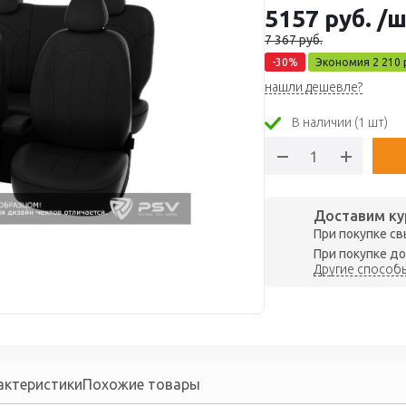
5157
руб.
/ш
7 367
руб.
-
30
%
Экономия
2 210
нашли дешевле?
В наличии (1 шт)
Доставим ку
При покупке св
При покупке до
Другие способы
актеристики
Похожие товары