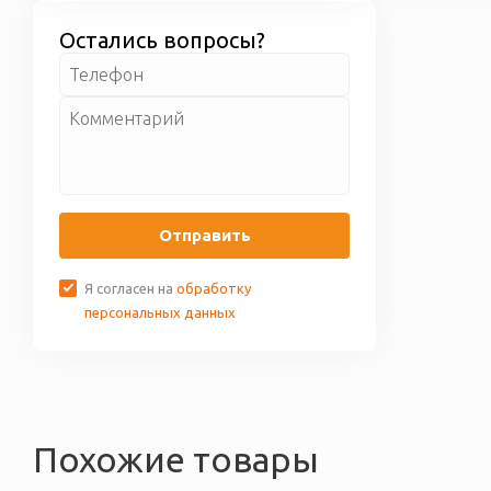
некачественный или
доставки бесплатно.
бракованный товар, мы его
Остались вопросы?
обмениваем вам. Более
подробные условия по гарантии
приведены на странице
Гарантия
и возврат
Отправить
Я согласен на
обработку
персональных данных
Похожие товары