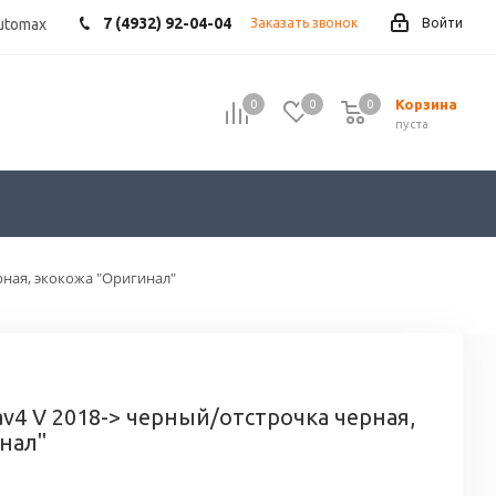
7 (4932) 92-04-04
utomax
Заказать звонок
Войти
Корзина
0
0
0
пуста
рная, экокожа "Оригинал"
av4 V 2018-> черный/отстрочка черная,
нал"