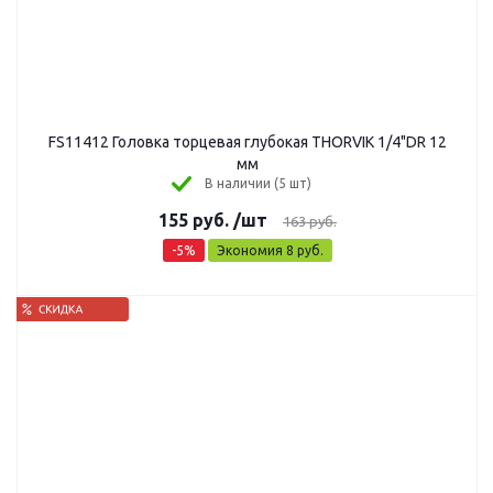
FS11412 Головка торцевая глубокая THORVIK 1/4"DR 12
мм
В наличии (5 шт)
155
руб.
/шт
163
руб.
-
5
%
Экономия
8
руб.