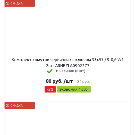
Комплект хомутов червячных с ключом 33х57 / 9-0,6 W1
2шт ARNEZI A0902277
В наличии (8 шт)
80
руб.
/шт
84
руб.
-
5
%
Экономия
4
руб.