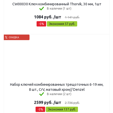
CW00030 Ключ комбинированный Thorvik, 30 мм, 1шт
В наличии (1 шт)
1084
руб.
/шт
1 141
руб.
-
5
%
Экономия
57
руб.
Набор ключей комбинированных трещоточных 6-19 мм,
8 шт., CrV, матовый хром// Denzel
В наличии (2 шт)
2599
руб.
/шт
2 736
руб.
-
5
%
Экономия
137
руб.