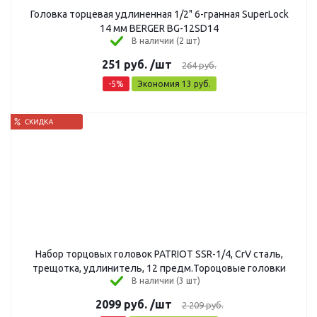
Головка торцевая удлиненная 1/2" 6-гранная SuperLock
14 мм BERGER BG-12SD14
В наличии (2 шт)
251
руб.
/шт
264
руб.
-
5
%
Экономия
13
руб.
Набор торцовых головок PATRIOT SSR-1/4, CrV сталь,
трещотка, удлинитель, 12 предм.Тороцовые головки
В наличии (3 шт)
2099
руб.
/шт
2 209
руб.