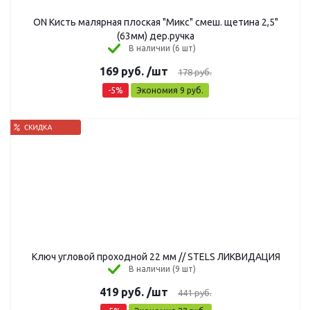
ON Кисть малярная плоская "Микс" смеш. щетина 2,5"
(63мм) дер.ручка
В наличии (6 шт)
169
руб.
/шт
178
руб.
-
5
%
Экономия
9
руб.
Ключ угловой проходной 22 мм // STELS ЛИКВИДАЦИЯ
В наличии (9 шт)
419
руб.
/шт
441
руб.