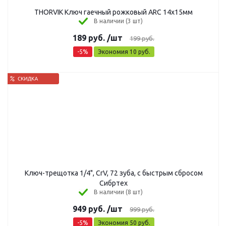
THORVIK Ключ гаечный рожковый ARC 14x15мм
В наличии (3 шт)
189
руб.
/шт
199
руб.
-
5
%
Экономия
10
руб.
Ключ-трещотка 1/4", CrV, 72 зуба, с быстрым сбросом
Сибртех
В наличии (8 шт)
949
руб.
/шт
999
руб.
-
5
%
Экономия
50
руб.