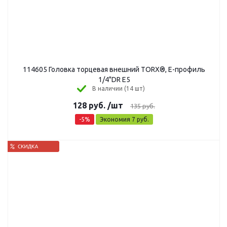
114605 Головка торцевая внешний TORX®, Е-профиль
1/4"DR Е5
В наличии (14 шт)
128
руб.
/шт
135
руб.
-
5
%
Экономия
7
руб.