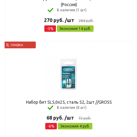
(Россия)
В наличии (1 шт)
270
руб.
/шт
284
руб.
-
5
%
Экономия
14
руб.
Набор бит SL5,0х25, сталь S2, 2шт //GROSS
В наличии (8 шт)
68
руб.
/шт
72
руб.
-
6
%
Экономия
4
руб.