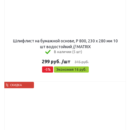
Шлифлист на бумажной основе, Р 800, 230 х 280 мм 10
шт водостойкий // MATRIX
В наличии (5 шт)
299
руб.
/шт
315
руб.
-
5
%
Экономия
16
руб.