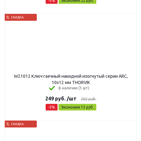
-
5
%
Экономия
22
руб.
W21012 Ключ гаечный накидной изогнутый серии ARC,
10х12 мм THORVIK
В наличии (3 шт)
249
руб.
/шт
262
руб.
-
5
%
Экономия
13
руб.