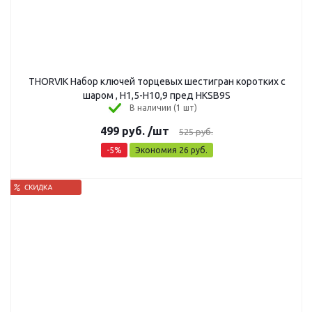
THORVIK Набор ключей торцевых шестигран коротких с
шаром , Н1,5-Н10,9 пред HKSB9S
В наличии (1 шт)
499
руб.
/шт
525
руб.
-
5
%
Экономия
26
руб.