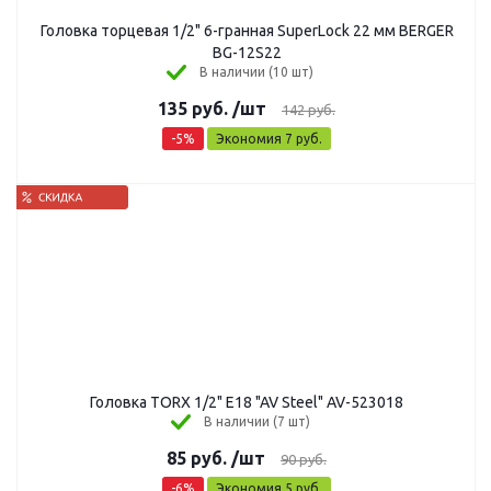
Головка торцевая 1/2" 6-гранная SuperLock 22 мм BERGER
BG-12S22
В наличии (10 шт)
135
руб.
/шт
142
руб.
-
5
%
Экономия
7
руб.
Головка TORX 1/2" E18 "AV Steel" AV-523018
В наличии (7 шт)
85
руб.
/шт
90
руб.
-
6
%
Экономия
5
руб.