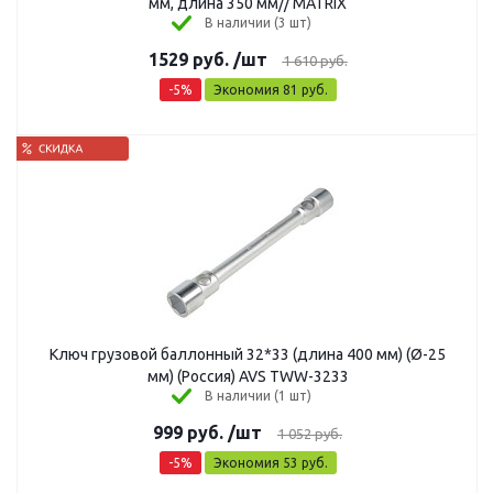
мм, длина 350 мм// MATRIX
В наличии (3 шт)
1529
руб.
/шт
1 610
руб.
-
5
%
Экономия
81
руб.
Ключ грузовой баллонный 32*33 (длина 400 мм) (Ø-25
мм) (Россия) AVS TWW-3233
В наличии (1 шт)
999
руб.
/шт
1 052
руб.
-
5
%
Экономия
53
руб.