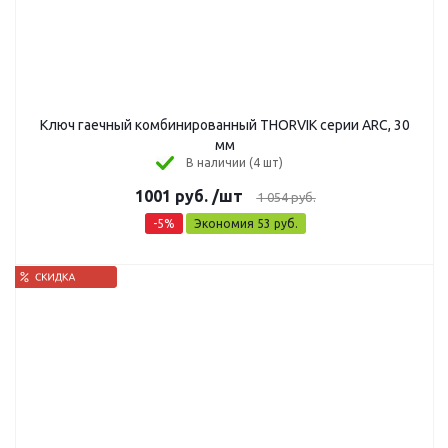
Ключ гаечный комбинированный THORVIK серии ARC, 30
мм
В наличии (4 шт)
1001
руб.
/шт
1 054
руб.
-
5
%
Экономия
53
руб.