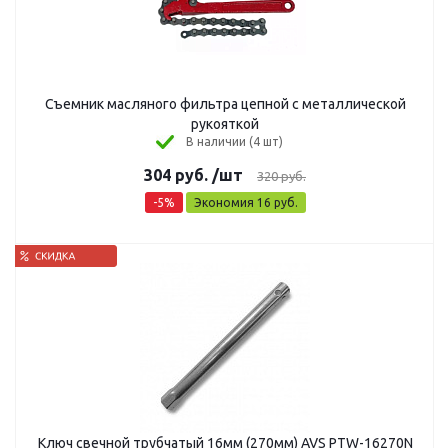
Съемник масляного фильтра цепной с металлической
рукояткой
В наличии (4 шт)
304
руб.
/шт
320
руб.
-
5
%
Экономия
16
руб.
Ключ свечной трубчатый 16мм (270мм) AVS PTW-16270N