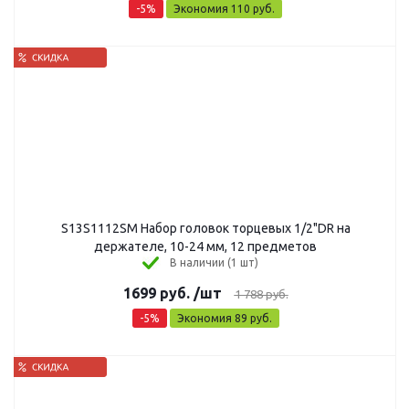
-
5
%
Экономия
110
руб.
S13S1112SM Набор головок торцевых 1/2"DR на
держателе, 10-24 мм, 12 предметов
В наличии (1 шт)
1699
руб.
/шт
1 788
руб.
-
5
%
Экономия
89
руб.