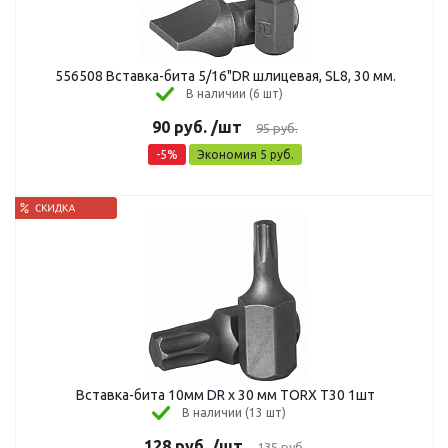
556508 Вставка-бита 5/16"DR шлицевая, SL8, 30 мм.
В наличии (6 шт)
90
руб.
/шт
95
руб.
-
5
%
Экономия
5
руб.
Вставка-бита 10мм DR x 30 мм TORX T30 1шт
В наличии (13 шт)
128
руб.
/шт
135
руб.