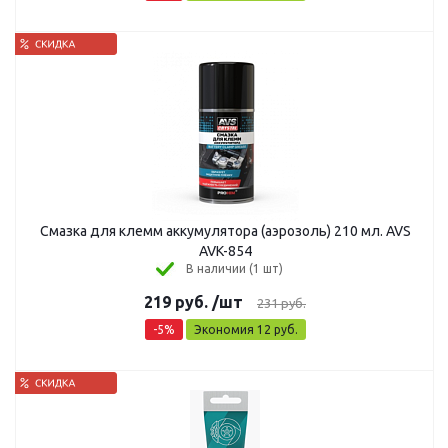
Смазка для клемм аккумулятора (аэрозоль) 210 мл. AVS
AVK-854
В наличии (1 шт)
219
руб.
/шт
231
руб.
-
5
%
Экономия
12
руб.