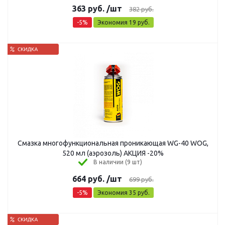
363
руб.
/шт
382
руб.
-
5
%
Экономия
19
руб.
Смазка многофункциональная проникающая WG-40 WOG,
520 мл (аэрозоль) АКЦИЯ -20%
В наличии (9 шт)
664
руб.
/шт
699
руб.
-
5
%
Экономия
35
руб.