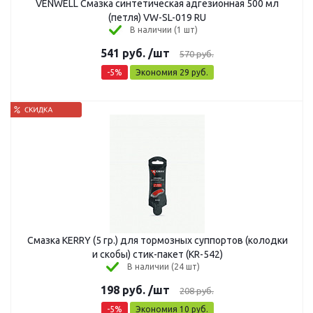
VENWELL Смазка синтетическая адгезионная 500 мл
(петля) VW-SL-019 RU
В наличии (1 шт)
541
руб.
/шт
570
руб.
-
5
%
Экономия
29
руб.
Смазка KERRY (5 гр.) для тормозных суппортов (колодки
и скобы) стик-пакет (KR-542)
В наличии (24 шт)
198
руб.
/шт
208
руб.
-
5
%
Экономия
10
руб.