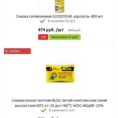
Смазка силиконовая GOODYEAR, аэрозоль 400 мл
В наличии (16 шт)
474
руб.
/шт
499
руб.
-
5
%
Экономия
25
руб.
Смазка консистентная NLGI2 литий-комплексная синяя
высокотемп.EP2 от-30 до+180°C WOG АКЦИЯ -20%
В наличии (1 шт)