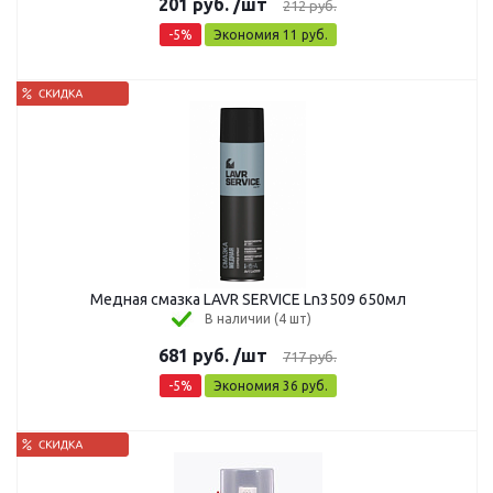
201
руб.
/шт
212
руб.
-
5
%
Экономия
11
руб.
Медная смазка LAVR SERVICE Ln3509 650мл
В наличии (4 шт)
681
руб.
/шт
717
руб.
-
5
%
Экономия
36
руб.