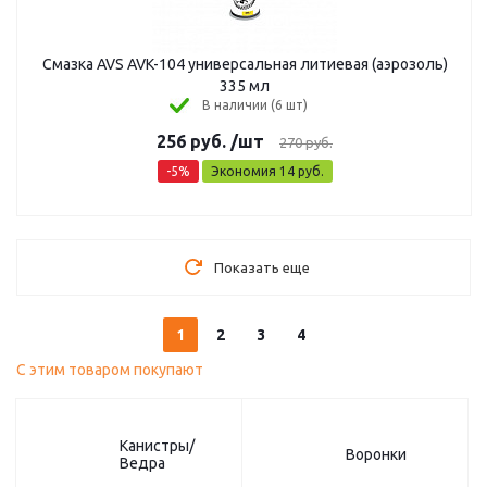
Смазка AVS AVK-104 универсальная литиевая (аэрозоль)
335 мл
В наличии (6 шт)
256
руб.
/шт
270
руб.
-
5
%
Экономия
14
руб.
Показать еще
1
2
3
4
С этим товаром покупают
Канистры/
Воронки
Ведра