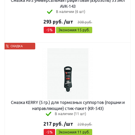
Cмазка AVS универсальная графитовая (аэрозоль) 335мл
AVK-143
В наличии (6 шт)
293
руб.
/шт
308
руб.
-
5
%
Экономия
15
руб.
Смазка KERRY (5 гр.) для тормозных суппортов (поршни и
направляющие) стик-пакет (KR-543)
В наличии (11 шт)
217
руб.
/шт
228
руб.
-
5
%
Экономия
11
руб.