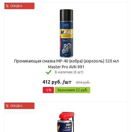
Проникающая смазка MP-40 (кобра) (аэрозоль) 520 мл
Master Pro AVK-991
В наличии (6 шт)
412
руб.
/шт
434
руб.
-
5
%
Экономия
22
руб.