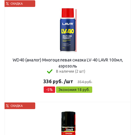
WD40 (аналог) Многоцелевая смазка LV-40 LAVR 100мл,
аэрозоль
В наличии (2 шт)
336
руб.
/шт
354
руб.
-
5
%
Экономия
18
руб.