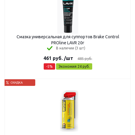
Смазка универсальная для суппортов Brake Control
PROline LAVR 20г
В наличии (3 шт)
461
руб.
/шт
485
руб.
-
5
%
Экономия
24
руб.