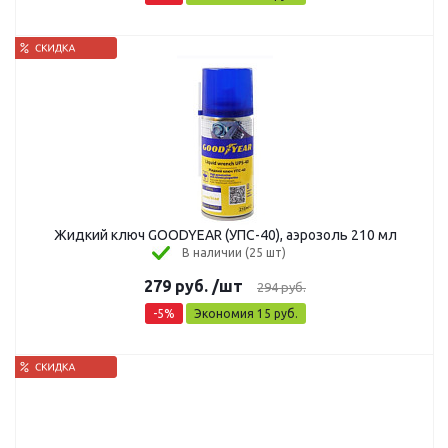
Жидкий ключ GOODYEAR (УПС-40), аэрозоль 210 мл
В наличии (25 шт)
279
руб.
/шт
294
руб.
-
5
%
Экономия
15
руб.