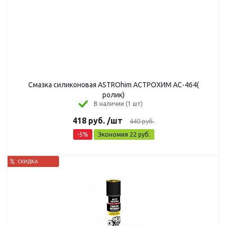
Смазка силиконовая ASTROhim АСТРОХИМ AC-464(
ролик)
В наличии (1 шт)
418
руб.
/шт
440
руб.
-
5
%
Экономия
22
руб.