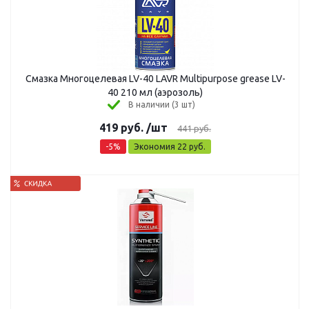
Смазка Многоцелевая LV-40 LAVR Multipurpose grease LV-
40 210 мл (аэрозоль)
В наличии (3 шт)
419
руб.
/шт
441
руб.
-
5
%
Экономия
22
руб.