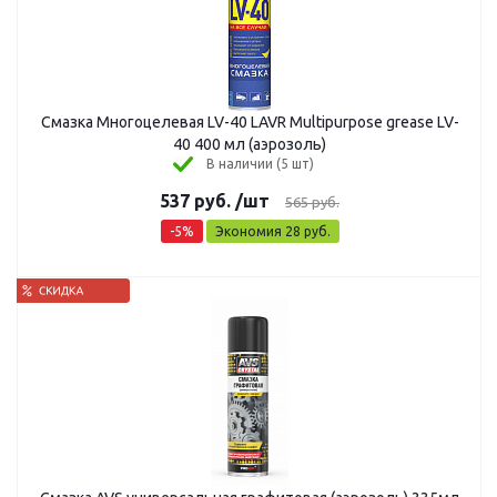
Смазка Многоцелевая LV-40 LAVR Multipurpose grease LV-
40 400 мл (аэрозоль)
В наличии (5 шт)
537
руб.
/шт
565
руб.
-
5
%
Экономия
28
руб.