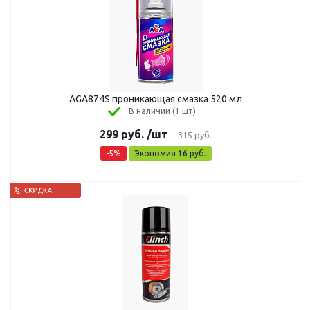
AGA874S проникающая смазка 520 мл
В наличии (1 шт)
299
руб.
/шт
315
руб.
-
5
%
Экономия
16
руб.