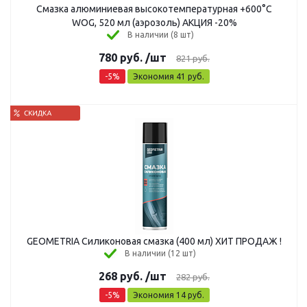
Смазка алюминиевая высокотемпературная +600°C
WOG, 520 мл (аэрозоль) АКЦИЯ -20%
В наличии (8 шт)
780
руб.
/шт
821
руб.
-
5
%
Экономия
41
руб.
GEOMETRIA Силиконовая смазка (400 мл) ХИТ ПРОДАЖ !
В наличии (12 шт)
268
руб.
/шт
282
руб.
-
5
%
Экономия
14
руб.