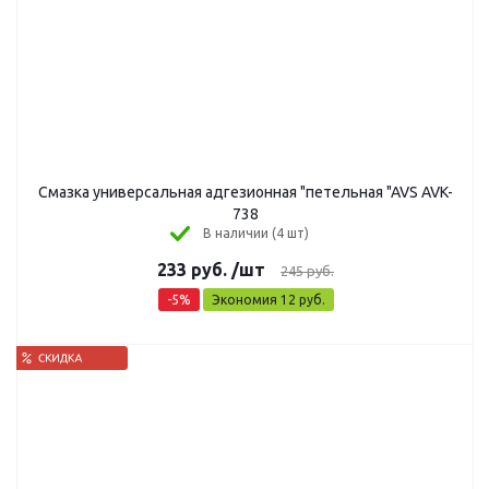
Смазка универсальная адгезионная "петельная "AVS AVK-
738
В наличии (4 шт)
233
руб.
/шт
245
руб.
-
5
%
Экономия
12
руб.