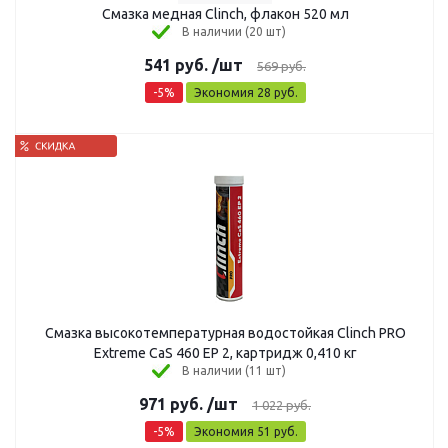
Смазка медная Clinch, флакон 520 мл
В наличии (20 шт)
541
руб.
/шт
569
руб.
-
5
%
Экономия
28
руб.
Смазка высокотемпературная водостойкая Clinch PRO
Extreme CaS 460 EP 2, картридж 0,410 кг
В наличии (11 шт)
971
руб.
/шт
1 022
руб.
-
5
%
Экономия
51
руб.