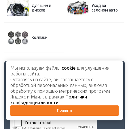
Для шин и
Уход за
дисков
салоном авто
Колпаки
Мы используем файлы
cookie
для улучшения
Помощь специалиста
работы сайта.
Оставьте свой номер телефона и наш менеджер
Оставаясь на сайте, вы соглашаетесь с
свяжется с Вами в ближайшее время.
обработкой персональных данных, включая
обработку с помощью метрических программ
Яндекс и Маил, в рамках
Политики
конфиденциальности
Принять