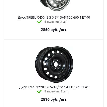
Диск TREBL X40048 S 6,5*15/4*100 d60,1 ET40
В наличии (3 шт)
2850
руб.
/шт
Диск Trebl 9228 S 6.5x16/5x114.3 D67.1 ET46
В наличии (2 шт)
2816
руб.
/шт