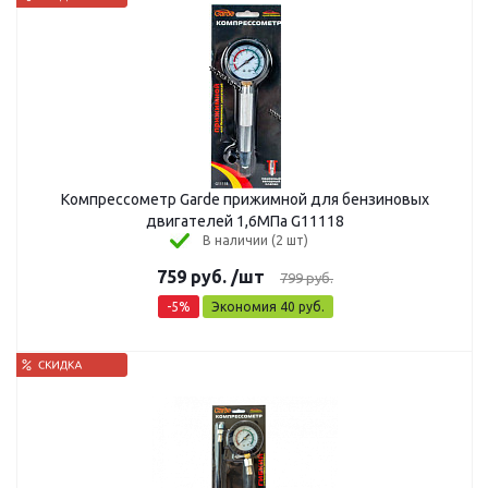
Компрессометр Garde прижимной для бензиновых
двигателей 1,6МПа G11118
В наличии (2 шт)
759
руб.
/шт
799
руб.
-
5
%
Экономия
40
руб.