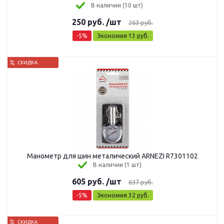
В наличии (10 шт)
250
руб.
/шт
263
руб.
-
5
%
Экономия
13
руб.
Манометр для шин металический ARNEZI R7301102
В наличии (1 шт)
605
руб.
/шт
637
руб.
-
5
%
Экономия
32
руб.