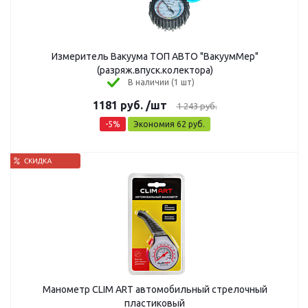
Измеритель Вакуума ТОП АВТО "ВакуумМер"
(разряж.впуск.колектора)
В наличии (1 шт)
1181
руб.
/шт
1 243
руб.
-
5
%
Экономия
62
руб.
Манометр CLIM ART автомобильный стрелочный
пластиковый