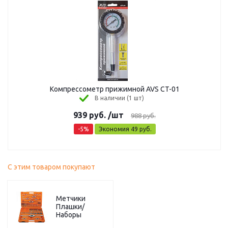
Компрессометр прижимной AVS CT-01
В наличии (1 шт)
939
руб.
/шт
988
руб.
-
5
%
Экономия
49
руб.
С этим товаром покупают
Метчики
Плашки/
Наборы