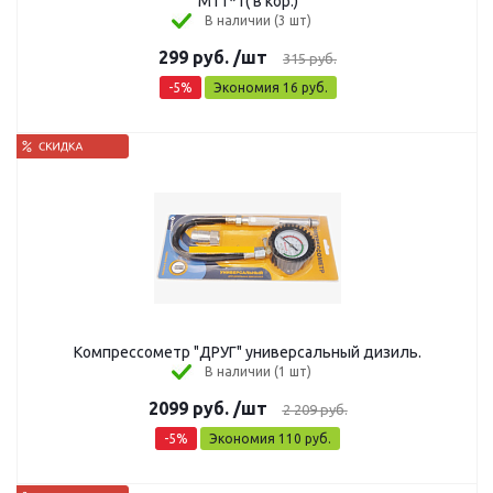
М11*1( в кор.)
В наличии (3 шт)
299
руб.
/шт
315
руб.
-
5
%
Экономия
16
руб.
Компрессометр "ДРУГ" универсальный дизиль.
В наличии (1 шт)
2099
руб.
/шт
2 209
руб.
-
5
%
Экономия
110
руб.