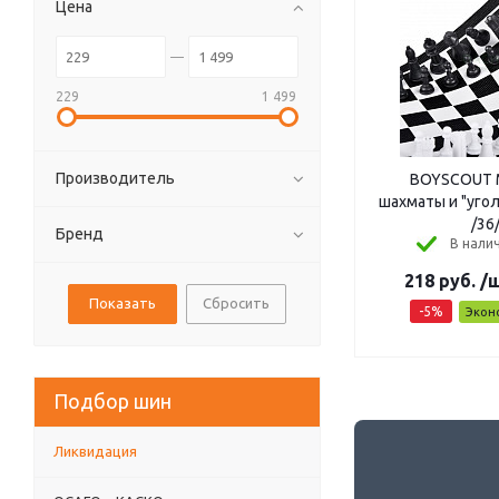
Цена
229
1 499
Производитель
BOYSCOUT 
шахматы и "уголк
/36
Бренд
В налич
218
руб.
/
Сбросить
-
5
%
Экон
Подбор шин
Ликвидация