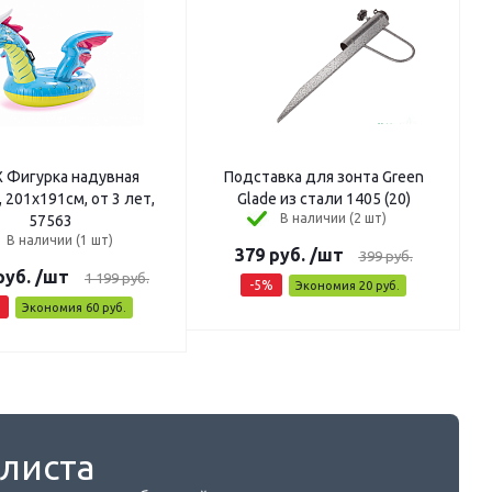
X Фигурка надувная
Подставка для зонта Green
 201х191см, от 3 лет,
Glade из стали 1405 (20)
В наличии (2 шт)
57563
В наличии (1 шт)
379
руб.
/шт
399
руб.
руб.
/шт
1 199
руб.
-
5
%
Экономия
20
руб.
Экономия
60
руб.
листа