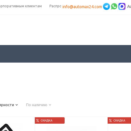
орпоративным клиентам
Распродажа
A
info@automax24.com
ярности
По наличию