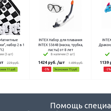
Магнитные
INTEX Набор для плавания
INTE
и", набор 2 в 1
INTEX 55648 (маска, трубка,
Дракон,
/12
ласты) от 8 лет
ии (5 шт)
В наличии (1 шт)
шт
1424
руб.
/шт
1139
229
руб.
1 499
руб.
-
5
%
-
5
%
омия
11
руб.
Экономия
75
руб.
Помощь специа