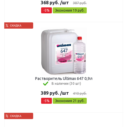
368
руб.
/шт
387
руб.
-
5
%
Экономия
19
руб.
Растворитель Ultimax 647 0,9л
В наличии (30 шт)
389
руб.
/шт
410
руб.
-
5
%
Экономия
21
руб.