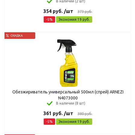
В наличии (2 шт)
354
руб.
/шт
373
руб.
-
5
%
Экономия
19
руб.
Обезжириватель универсальный 500мл (спрей) ARNEZI
N4073000
В наличии (8 шт)
361
руб.
/шт
380
руб.
-
5
%
Экономия
19
руб.