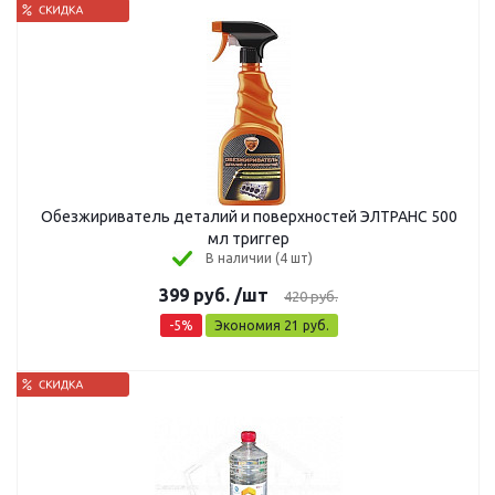
Обезжириватель деталий и поверхностей ЭЛТРАНС 500
мл триггер
В наличии (4 шт)
399
руб.
/шт
420
руб.
-
5
%
Экономия
21
руб.