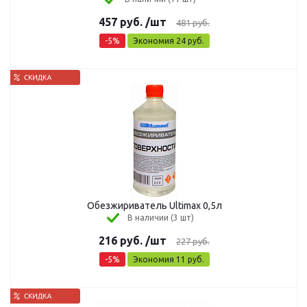
457
руб.
/шт
481
руб.
-
5
%
Экономия
24
руб.
Обезжириватель Ultimax 0,5л
В наличии (3 шт)
216
руб.
/шт
227
руб.
-
5
%
Экономия
11
руб.