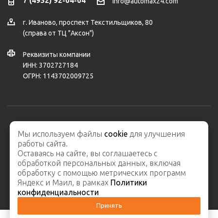
7 (4932) 92-04-04
info@automax24.com
г.
Иваново
,
проспект Текстильщиков, 80
(справа от ТЦ "Аксон")
Реквизиты компании
ИНН: 3702727184
ОГРН: 1143702009725
2026 © ООО "АвтоМакс" – интернет-магазин автозапчастей и
Мы используем файлы
cookie
для улучшения
автосервис
работы сайта.
Карта сайта
Оставаясь на сайте, вы соглашаетесь с
обработкой персональных данных, включая
обработку с помощью метрических программ
Яндекс и Маил, в рамках
Политики
конфиденциальности
Принять