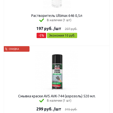
Растворитель Ultimax 646 0,5л
В наличии (1 шт)
197
руб.
/шт
207
руб.
-
5
%
Экономия
10
руб.
Смывка краски AVS AVK-744 (аэрозоль) 520 мл.
В наличии (1 шт)
299
руб.
/шт
315
руб.