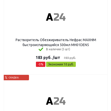
Растворитель Обезжириватель Нефрас MAXHIM
быстроиспаряющийся 500мл MH01DEN5
В наличии (5 шт)
183
руб.
/шт
193
руб.
-
5
%
Экономия
10
руб.