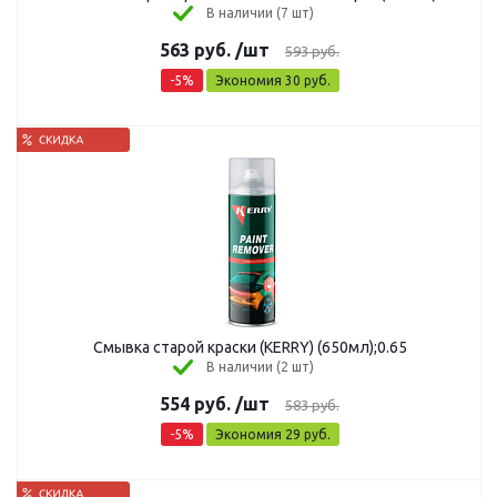
В наличии (7 шт)
563
руб.
/шт
593
руб.
-
5
%
Экономия
30
руб.
Смывка старой краски (KERRY) (650мл);0.65
В наличии (2 шт)
554
руб.
/шт
583
руб.
-
5
%
Экономия
29
руб.