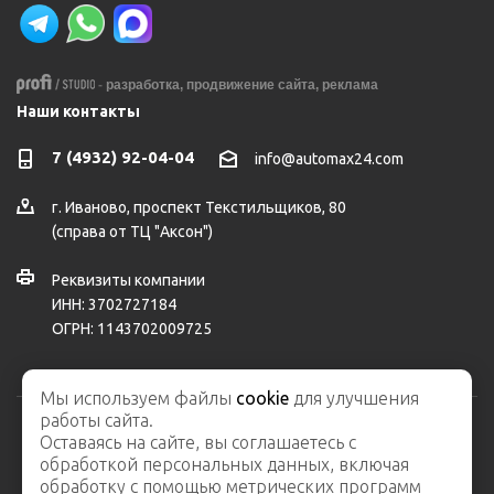
-
разработка,
продвижение сайта,
реклама
Наши контакты
7 (4932) 92-04-04
info@automax24.com
г.
Иваново
,
проспект Текстильщиков, 80
(справа от ТЦ "Аксон")
Реквизиты компании
ИНН: 3702727184
ОГРН: 1143702009725
Мы используем файлы
cookie
для улучшения
работы сайта.
Оставаясь на сайте, вы соглашаетесь с
2026 © ООО "АвтоМакс" – интернет-магазин автозапчастей и
обработкой персональных данных, включая
автосервис
обработку с помощью метрических программ
Карта сайта