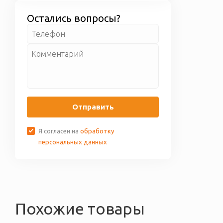
некачественный или
доставки бесплатно.
бракованный товар, мы его
Остались вопросы?
обмениваем вам. Более
подробные условия по гарантии
приведены на странице
Гарантия
и возврат
Отправить
Я согласен на
обработку
персональных данных
Похожие товары