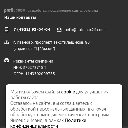
-
разработка,
продвижение сайта,
реклама
Наши контакты
7 (4932) 92-04-04
info@automax24.com
г.
Иваново
,
проспект Текстильщиков, 80
(справа от ТЦ "Аксон")
Реквизиты компании
ИНН: 3702727184
ОГРН: 1143702009725
Мы используем файлы
cookie
для улучшения
работы сайта.
Оставаясь на сайте, вы соглашаетесь с
2026 © ООО "АвтоМакс" – интернет-магазин автозапчастей и
обработкой персональных данных, включая
автосервис
обработку с помощью метрических программ
Карта сайта
Яндекс и Маил, в рамках
Политики
конфиденциальности