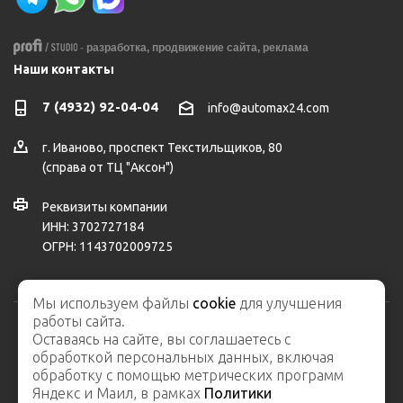
-
разработка,
продвижение сайта,
реклама
Наши контакты
7 (4932) 92-04-04
info@automax24.com
г.
Иваново
,
проспект Текстильщиков, 80
(справа от ТЦ "Аксон")
Реквизиты компании
ИНН: 3702727184
ОГРН: 1143702009725
Мы используем файлы
cookie
для улучшения
работы сайта.
Оставаясь на сайте, вы соглашаетесь с
2026 © ООО "АвтоМакс" – интернет-магазин автозапчастей и
обработкой персональных данных, включая
автосервис
обработку с помощью метрических программ
Карта сайта
Яндекс и Маил, в рамках
Политики