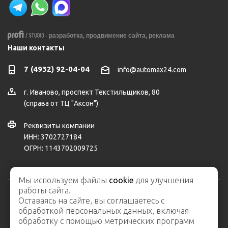
-
разработка,
продвижение сайта,
реклама
Наши контакты
7 (4932) 92-04-04
info@automax24.com
г.
Иваново
,
проспект Текстильщиков, 80
(справа от ТЦ "Аксон")
Реквизиты компании
ИНН: 3702727184
ОГРН: 1143702009725
Мы используем файлы
cookie
для улучшения
работы сайта.
Оставаясь на сайте, вы соглашаетесь с
2026 © ООО "АвтоМакс" – интернет-магазин автозапчастей и
обработкой персональных данных, включая
автосервис
обработку с помощью метрических программ
Карта сайта