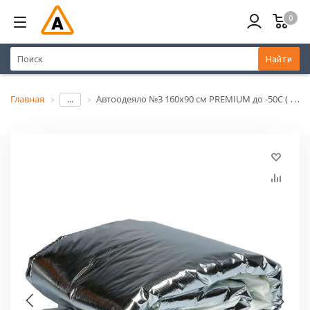
0
Найти
Главная
Автоодеяло №3 160х90 см PREMIUM до -50С ( представит.кл, внедорожн.) фольгированное
...