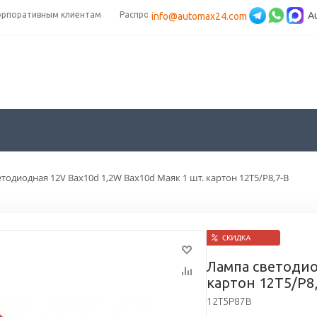
орпоративным клиентам
Распродажа
A
info@automax24.com
тодиодная 12V Bax10d 1,2W Bax10d Маяк 1 шт. картон 12T5/P8,7-B
Лампа светодио
картон 12T5/P8
12T5P87B