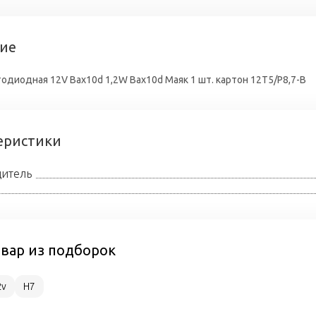
ие
одиодная 12V Bax10d 1,2W Bax10d Маяк 1 шт. картон 12T5/P8,7-B
еристики
итель
овар из подборок
2v
H7