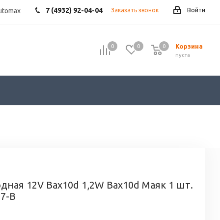
7 (4932) 92-04-04
utomax
Заказать звонок
Войти
Корзина
0
0
0
пуста
дная 12V Bax10d 1,2W Bax10d Маяк 1 шт.
,7-B