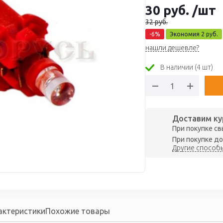
30
руб.
/шт
32
руб.
-
6
%
Экономия
2
руб.
нашли дешевле?
В наличии (4 шт)
Доставим ку
При покупке св
При покупке до
Другие способы
актеристики
Похожие товары