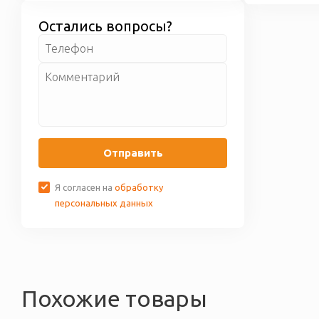
некачественный или
доставки бесплатно.
бракованный товар, мы его
Остались вопросы?
обмениваем вам. Более
подробные условия по гарантии
приведены на странице
Гарантия
и возврат
Отправить
Я согласен на
обработку
персональных данных
Похожие товары