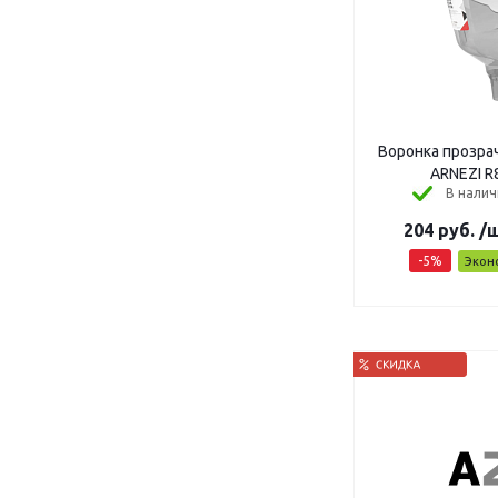
Воронка прозрач
ARNEZI R
В налич
204
руб.
/
-
5
%
Экон