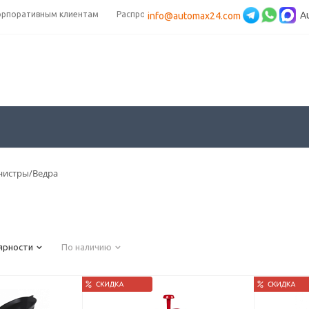
орпоративным клиентам
Распродажа
A
info@automax24.com
нистры/Ведра
ярности
По наличию