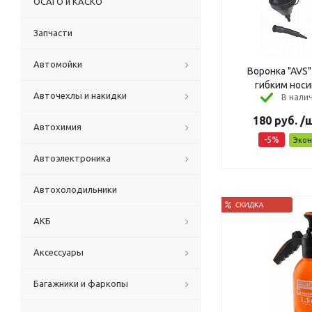
ОСАГО и КАСКО
Запчасти
Автомойки
Воронка "AVS"
Авточехлы и накидки
В налич
180
руб.
/
Автохимия
-
5
%
Эко
Автоэлектроника
Автохолодильники
АКБ
Аксессуары
Багажники и фаркопы