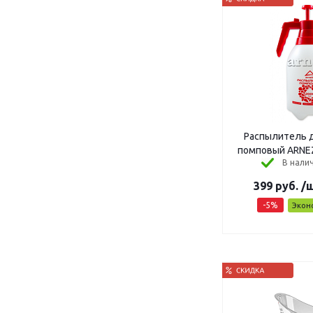
Распылитель 
помповый ARNEZ
В налич
399
руб.
/
-
5
%
Экон