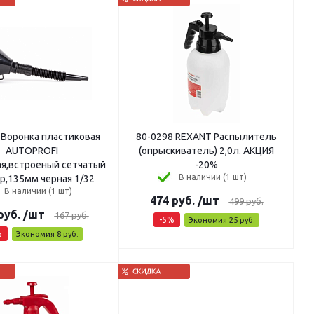
 Воронка пластиковая
80-0298 REXANT Распылитель
AUTOPROFI
(опрыскиватель) 2,0л. АКЦИЯ
ая,встроеный сетчатый
-20%
В наличии (1 шт)
р,135мм черная 1/32
В наличии (1 шт)
474
руб.
/шт
499
руб.
руб.
/шт
167
руб.
-
5
%
Экономия
25
руб.
%
Экономия
8
руб.