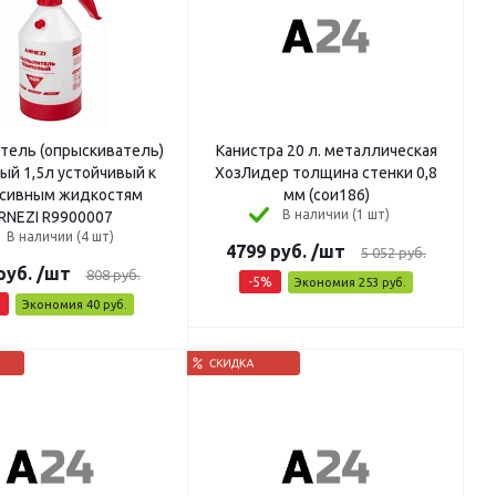
тель (опрыскиватель)
Канистра 20 л. металлическая
ый 1,5л устойчивый к
ХозЛидер толщина стенки 0,8
ссивным жидкостям
мм (сои186)
В наличии (1 шт)
RNEZI R9900007
В наличии (4 шт)
4799
руб.
/шт
5 052
руб.
руб.
/шт
808
руб.
-
5
%
Экономия
253
руб.
Экономия
40
руб.