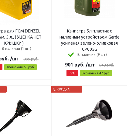
тра для ГСМ DENZEL
Канистра 5л пластик с
м, 5 л., ( УЦЕНКА НЕТ
наливным устройством Garde
КРЫШКИ )
усиленая зелено-оливковая
В наличии (1 шт)
CP005G
В наличии (9 шт)
руб.
/шт
999
руб.
901
руб.
/шт
948
руб.
Экономия
50
руб.
-
5
%
Экономия
47
руб.