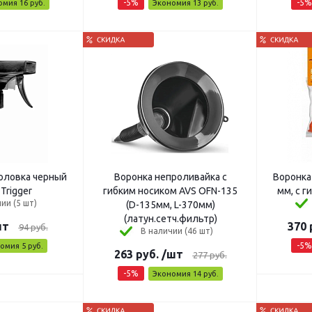
-
5
%
-
5
%
омия
16
руб.
Экономия
13
руб.
ка черный
Воронка непроливайка с
Воронка "A
 Trigger
гибким носиком AVS OFN-135
ии (5 шт)
(D-135мм, L-370мм)
(латун.сетч.фильтр)
шт
370
94
руб.
В наличии (46 шт)
-
5
%
номия
5
руб.
263
руб.
/шт
277
руб.
-
5
%
Экономия
14
руб.