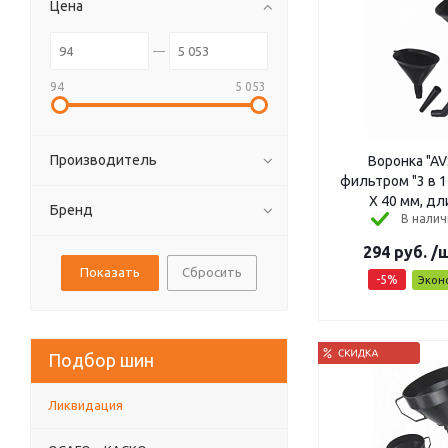
Цена
94
5 053
Производитель
Воронка "AV
фильтром "3 в 1
Х 40 мм, дл
Бренд
В налич
294
руб.
/
Сбросить
-
5
%
Экон
Подбор шин
Ликвидация