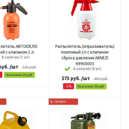
ылитель АВТОDЕЛО
Распылитель (опрыскиватель)
ой с клапаном 2 л.
помповый 2л с клапаном
В наличии (1 шт)
сброса давления ARNEZI
R9900005
руб.
/шт
525
руб.
В наличии (8 шт)
Экономия
26
руб.
573
руб.
/шт
603
руб.
-
5
%
Экономия
30
руб.