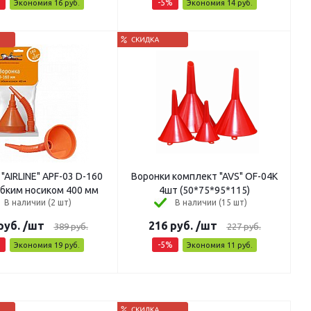
-
5
%
Экономия
16
руб.
Экономия
14
руб.
IRLINE" APF-03 D-160
Воронки комплект "AVS" OF-04К
мм, с гибким носиком 400 мм
4шт (50*75*95*115)
В наличии (2 шт)
В наличии (15 шт)
руб.
/шт
216
руб.
/шт
389
руб.
227
руб.
-
5
%
Экономия
19
руб.
Экономия
11
руб.