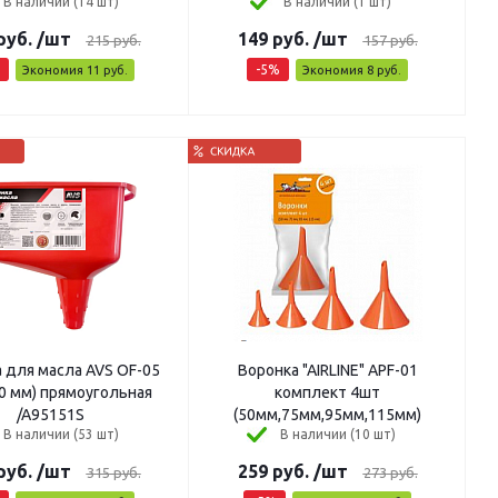
В наличии (14 шт)
В наличии (1 шт)
руб.
/шт
149
руб.
/шт
215
руб.
157
руб.
-
5
%
Экономия
11
руб.
Экономия
8
руб.
 для масла AVS OF-05
Воронка "AIRLINE" APF-01
0 мм) прямоугольная
комплект 4шт
/A95151S
(50мм,75мм,95мм,115мм)
В наличии (53 шт)
В наличии (10 шт)
руб.
/шт
259
руб.
/шт
315
руб.
273
руб.