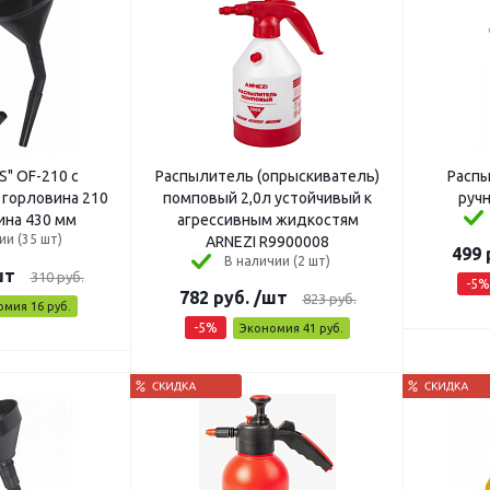
S" OF-210 с
Распылитель (опрыскиватель)
Расп
 горловина 210
помповый 2,0л устойчивый к
ручн
ина 430 мм
агрессивным жидкостям
ии (35 шт)
ARNEZI R9900008
499
В наличии (2 шт)
шт
310
руб.
-
5
%
782
руб.
/шт
823
руб.
омия
16
руб.
-
5
%
Экономия
41
руб.