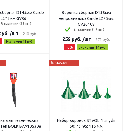
 сборная D145мм Garde
Воронка сборная D135мм
L275мм GVR6
непроливайка Garde L275мм
В наличии (39 шт)
GV20108
В наличии (19 шт)
руб.
/шт
210
руб.
259
руб.
/шт
273
руб.
Экономия
11
руб.
-
5
%
Экономия
14
руб.
ка для технических
Набор воронок STVOL 4 шт, d=
тей BOLK BAA105308
50; 75; 95; 115 мм