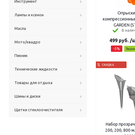
Инструмент
Опрыски
Лампы и ксенон
компрессионный
GARDEN (S
Масла
В налич
499
руб.
/
Мото/квадро
-
5
%
Экон
Пикник
Технические жидкости
Товары для отдыха
Шины и диски
Щетки стеклоочистителя
Набор прозрач
200, 200, 800 