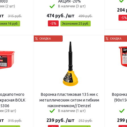
0003
АКЦИЯ -20%
ии (2 шт)
В наличии (3 шт)
204
шт
474
руб.
/шт
315
руб.
499
руб.
-
5
%
-
5
%
омия
16
руб.
Экономия
25
руб.
подкапотного
Воронка пластиковая 135 мм с
Воронка
 красная BOLK
металлическим ситом и гибким
(90х15
5306
наконечником// Denzel
ии (28 шт)
В наличии (1 шт)
шт
239
руб.
/шт
299
315
руб.
252
руб.