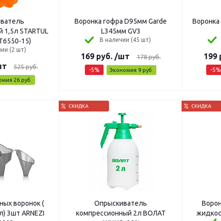
ватель
Воронка гофра D95мм Garde
Воронка
 1,5л STARTUL
L345мм GV3
В наличии (45 шт)
T6550-15)
ии (2 шт)
169
руб.
/шт
199
178
руб.
шт
525
руб.
-
5
%
-
5
%
Экономия
9
руб.
омия
26
руб.
ных воронок (
Опрыскиватель
Ворон
мл) 3шт ARNEZI
компрессионный 2л ВОЛАТ
жидкос