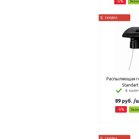
-
5
%
Экон
Распыляющая голов
Standart
В налич
89
руб.
/
-
5
%
Эко