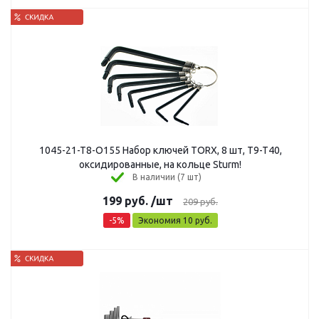
1045-21-T8-O155 Набор ключей TORX, 8 шт, T9-T40,
оксидированные, на кольце Sturm!
В наличии (7 шт)
199
руб.
/шт
209
руб.
-
5
%
Экономия
10
руб.