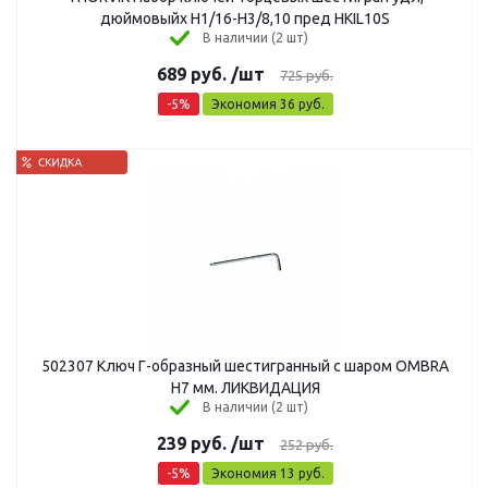
дюймовыйх Н1/16-Н3/8,10 пред HKIL10S
В наличии (2 шт)
689
руб.
/шт
725
руб.
-
5
%
Экономия
36
руб.
502307 Ключ Г-образный шестигранный с шаром OMBRA
H7 мм. ЛИКВИДАЦИЯ
В наличии (2 шт)
239
руб.
/шт
252
руб.
-
5
%
Экономия
13
руб.