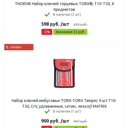
THORVIK Набор ключей торцевых TORX®, Т10-T50, 9
предметов
В наличии (2 шт)
598
руб.
/шт
630
руб.
-
5
%
Экономия
32
руб.
Набор ключей имбусовых TORX-TORX Tamper, 9 шт:T10-
T50, CrV, удлиненные, сатин., чехол// MATRIX
В наличии (1 шт)
900
руб.
/шт
947
руб.