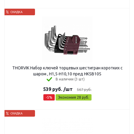
THORVIK Набор ключей торцевых шестигран коротких с
шаром , Н1,5-Н10,10 пред HKSB10S
В наличии (3 шт)
539
руб.
/шт
567
руб.
-
5
%
Экономия
28
руб.