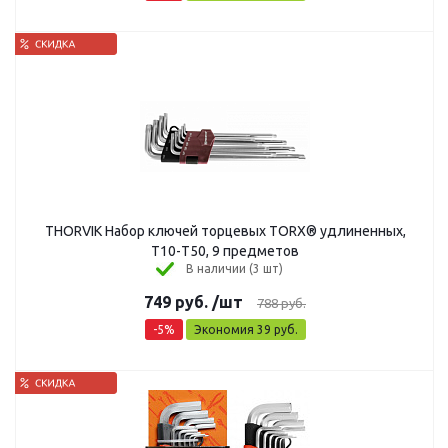
THORVIK Набор ключей торцевых TORX® удлиненных,
Т10-T50, 9 предметов
В наличии (3 шт)
749
руб.
/шт
788
руб.
-
5
%
Экономия
39
руб.