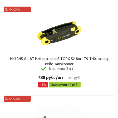
HK1045-04-8T Набор ключей TORX S2 8шт T9-T40, склад.
кейс Hanskonner
В наличии (3 шт)
788
руб.
/шт
830
руб.
-
5
%
Экономия
42
руб.