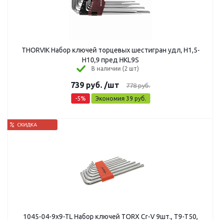
THORVIK Набор ключей торцевых шестигран удл, Н1,5-
Н10,9 пред HKL9S
В наличии (2 шт)
739
руб.
/шт
778
руб.
-
5
%
Экономия
39
руб.
1045-04-9x9-TL Набор ключей TORX Cr-V 9шт., T9-T50,