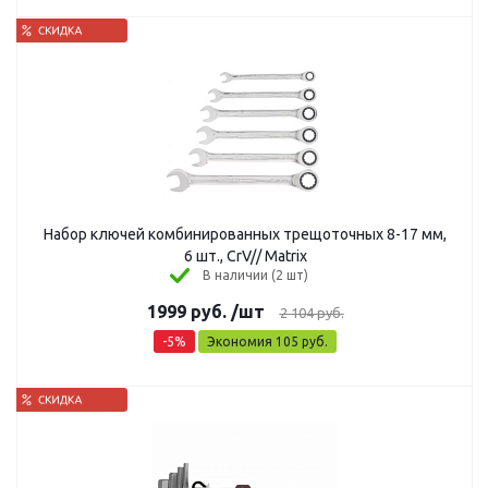
Набор ключей комбинированных трещоточных 8-17 мм,
6 шт., CrV// Matrix
В наличии (2 шт)
1999
руб.
/шт
2 104
руб.
-
5
%
Экономия
105
руб.