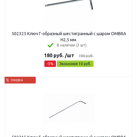
502325 Ключ Г-образный шестигранный с шаром OMBRA
H2,5 мм.
В наличии (3 шт)
180
руб.
/шт
190
руб.
-
5
%
Экономия
10
руб.