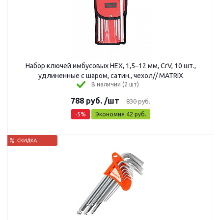
Набор ключей имбусовых HEX, 1,5–12 мм, CrV, 10 шт.,
удлиненные с шаром, сатин., чехол// MATRIX
В наличии (2 шт)
788
руб.
/шт
830
руб.
-
5
%
Экономия
42
руб.