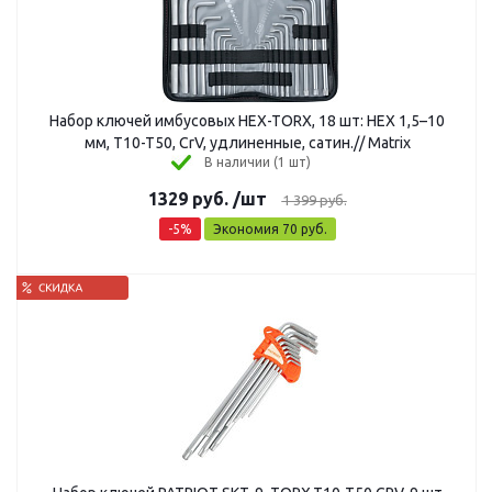
Набор ключей имбусовых HEX-TORX, 18 шт: HEX 1,5–10
мм, T10-T50, CrV, удлиненные, сатин.// Matrix
В наличии (1 шт)
1329
руб.
/шт
1 399
руб.
-
5
%
Экономия
70
руб.