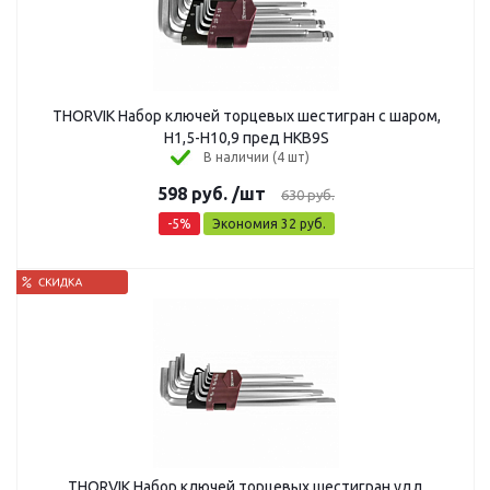
THORVIK Набор ключей торцевых шестигран c шаром,
Н1,5-Н10,9 пред HKB9S
В наличии (4 шт)
598
руб.
/шт
630
руб.
-
5
%
Экономия
32
руб.
THORVIK Набор ключей торцевых шестигран удл,