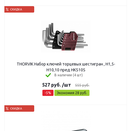
THORVIK Набор ключей торцевых шестигран , Н1,5-
Н10,10 пред HKS10S
В наличии (4 шт)
527
руб.
/шт
555
руб.
-
5
%
Экономия
28
руб.