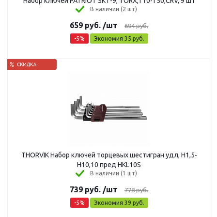
Набор ключей PATRIOT SKТ-9, TORX,T10-T50,CRV, 9 шт
В наличии (2 шт)
659
руб.
/шт
694
руб.
-
5
%
Экономия
35
руб.
THORVIK Набор ключей торцевых шестигран удл, Н1,5-
Н10,10 пред HKL10S
В наличии (1 шт)
739
руб.
/шт
778
руб.
-
5
%
Экономия
39
руб.