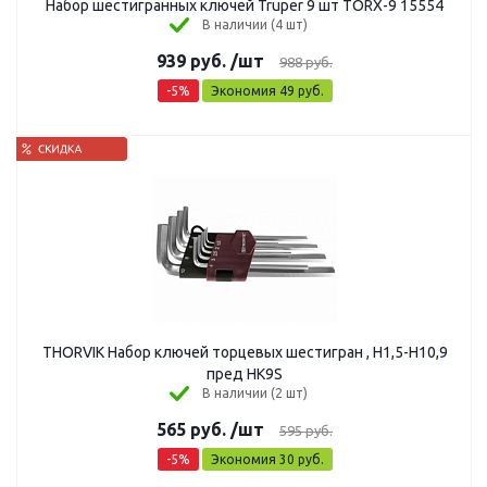
Набор шестигранных ключей Truper 9 шт TORX-9 15554
В наличии (4 шт)
939
руб.
/шт
988
руб.
-
5
%
Экономия
49
руб.
THORVIK Набор ключей торцевых шестигран , Н1,5-Н10,9
пред HK9S
В наличии (2 шт)
565
руб.
/шт
595
руб.
-
5
%
Экономия
30
руб.