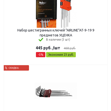
Набор шестигранных ключей "AIRLINE"AT-9-19 9
предметов УЦЕНКА
В наличии (3 шт)
445
руб.
/шт
468
руб.
-
5
%
Экономия
23
руб.