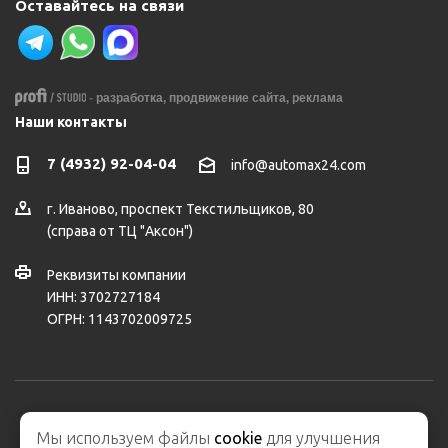
Оставайтесь на связи
-
разработка,
продвижение сайта,
реклама
Наши контакты
7 (4932) 92-04-04
info@automax24.com
г.
Иваново
,
проспект Текстильщиков, 80
(справа от ТЦ "Аксон")
Реквизиты компании
ИНН: 3702727184
ОГРН: 1143702009725
2026 © ООО "АвтоМакс" – интернет-магазин автозапчастей и
Мы используем файлы
cookie
для улучшения
автосервис