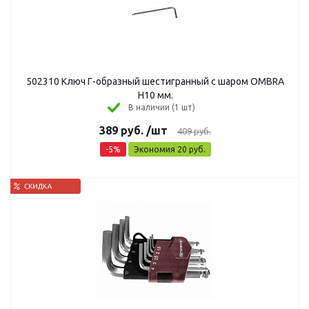
502310 Ключ Г-образный шестигранный с шаром OMBRA
H10 мм.
В наличии (1 шт)
389
руб.
/шт
409
руб.
-
5
%
Экономия
20
руб.