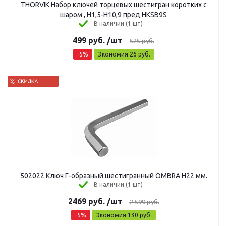
THORVIK Набор ключей торцевых шестигран коротких с
шаром , Н1,5-Н10,9 пред HKSB9S
В наличии (1 шт)
499
руб.
/шт
525
руб.
-
5
%
Экономия
26
руб.
502022 Ключ Г-образный шестигранный OMBRA H22 мм.
В наличии (1 шт)
2469
руб.
/шт
2 599
руб.
-
5
%
Экономия
130
руб.