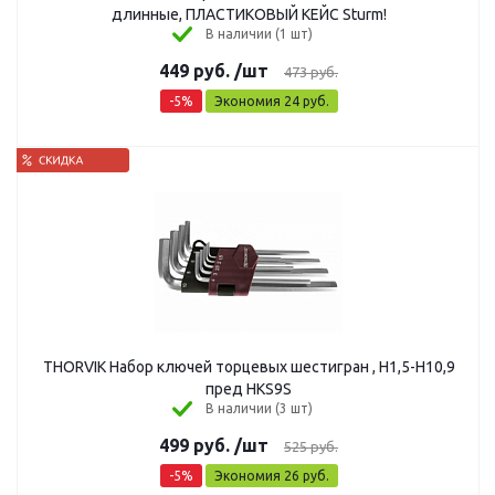
длинные, ПЛАСТИКОВЫЙ КЕЙС Sturm!
В наличии (1 шт)
449
руб.
/шт
473
руб.
-
5
%
Экономия
24
руб.
THORVIK Набор ключей торцевых шестигран , Н1,5-Н10,9
пред HKS9S
В наличии (3 шт)
499
руб.
/шт
525
руб.
-
5
%
Экономия
26
руб.