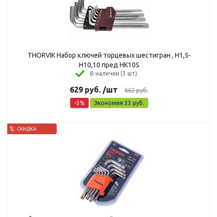
THORVIK Набор ключей торцевых шестигран , Н1,5-
Н10,10 пред HK10S
В наличии (3 шт)
629
руб.
/шт
662
руб.
-
5
%
Экономия
33
руб.