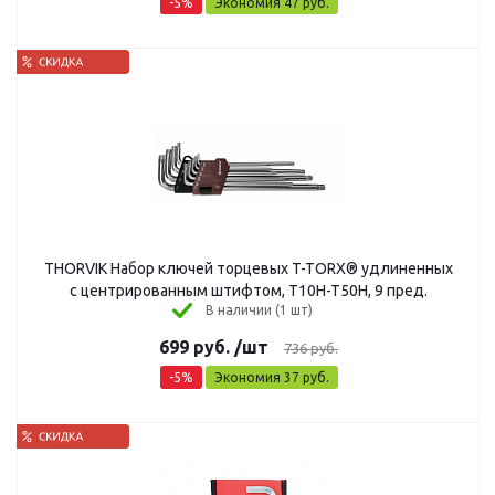
-
5
%
Экономия
47
руб.
THORVIK Набор ключей торцевых T-TORX® удлиненных
с центрированным штифтом, Т10H-T50H, 9 пред.
В наличии (1 шт)
699
руб.
/шт
736
руб.
-
5
%
Экономия
37
руб.