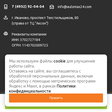
7 (4932) 92-04-04
info@automax24.com
г.
Иваново
,
проспект Текстильщиков, 80
(справа от ТЦ "Аксон")
Реквизиты компании
ИНН: 3702727184
ОГРН: 1143702009725
Мы используем файлы
cookie
для улучшения
работы сайта.
Оставаясь на сайте, вы соглашаетесь с
2026 © ООО "АвтоМакс" – интернет-магазин автозапчастей и
обработкой персональных данных, включая
автосервис
обработку с помощью метрических программ
Карта сайта
Яндекс и Маил, в рамках
Политики
конфиденциальности
Принять
В корзину