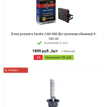
Блок розжига Xenite CAN-980 (Встроенная обманка) 9-
16V АС
В наличии (1 шт)
1899
руб.
/шт
1 999
руб.
-
5
%
Экономия
100
руб.