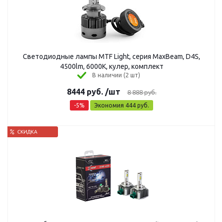
Светодиодные лампы MTF Light, серия MaxBeam, D4S,
4500lm, 6000K, кулер, комплект
В наличии (2 шт)
8444
руб.
/шт
8 888
руб.
-
5
%
Экономия
444
руб.