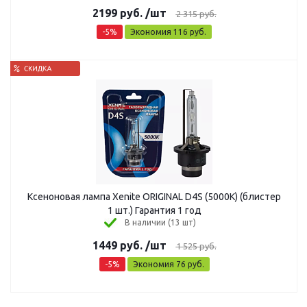
2199
руб.
/шт
2 315
руб.
-
5
%
Экономия
116
руб.
Ксеноновая лампа Xenite ORIGINAL D4S (5000K) (блистер
1 шт.) Гарантия 1 год
В наличии (13 шт)
1449
руб.
/шт
1 525
руб.
-
5
%
Экономия
76
руб.