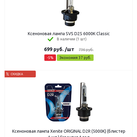
Ксеноновая лампа SVS D2S 6000K Classic
В наличии (1 шт)
699
руб.
/шт
736
руб.
-
5
%
Экономия
37
руб.
Ксеноновая лампа Xenite ORIGINAL D2R (5000K) (блистер