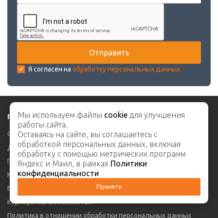
Я согласен на
обработку персональных данных
Мы используем файлы
cookie
для улучшения
Покупателю
работы сайта.
Оплата
Оставаясь на сайте, вы соглашаетесь с
обработкой персональных данных, включая
Доставка
обработку с помощью метрических программ
Гарантия и возврат
Яндекс и Маил, в рамках
Политики
конфиденциальности
Карта клиента
Принять
Блог
Корпоративным клиентам
Политика в отношении обработки персональных данных