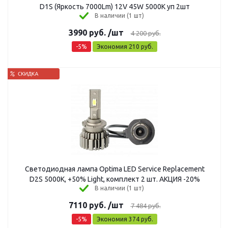
D1S (Яркость 7000Lm) 12V 45W 5000K уп 2шт
В наличии (1 шт)
3990
руб.
/шт
4 200
руб.
-
5
%
Экономия
210
руб.
Светодиодная лампа Optima LED Service Replacement
D2S 5000K, +50% Light, комплект 2 шт. АКЦИЯ -20%
В наличии (1 шт)
7110
руб.
/шт
7 484
руб.
-
5
%
Экономия
374
руб.