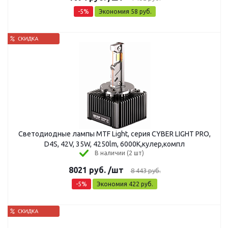
-
5
%
Экономия
58
руб.
Светодиодные лампы MTF Light, серия CYBER LIGHT PRO,
D4S, 42V, 35W, 4250lm, 6000K,кулер,компл
В наличии (2 шт)
8021
руб.
/шт
8 443
руб.
-
5
%
Экономия
422
руб.