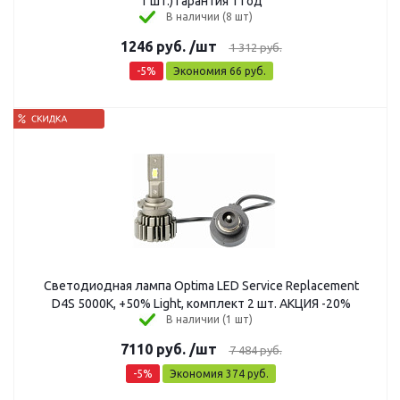
1 шт.) Гарантия 1 год
В наличии (8 шт)
1246
руб.
/шт
1 312
руб.
-
5
%
Экономия
66
руб.
Светодиодная лампа Optima LED Service Replacement
D4S 5000K, +50% Light, комплект 2 шт. АКЦИЯ -20%
В наличии (1 шт)
7110
руб.
/шт
7 484
руб.
-
5
%
Экономия
374
руб.