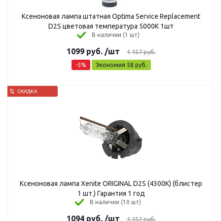
Ксеноновая лампа штатная Optima Service Replacement
D2S цветовая температура 5000К 1шт
В наличии (1 шт)
1099
руб.
/шт
1 157
руб.
-
5
%
Экономия
58
руб.
Ксеноновая лампа Xenite ORIGINAL D2S (4300K) (блистер
1 шт.) Гарантия 1 год
В наличии (10 шт)
1094
руб.
/шт
1 152
руб.