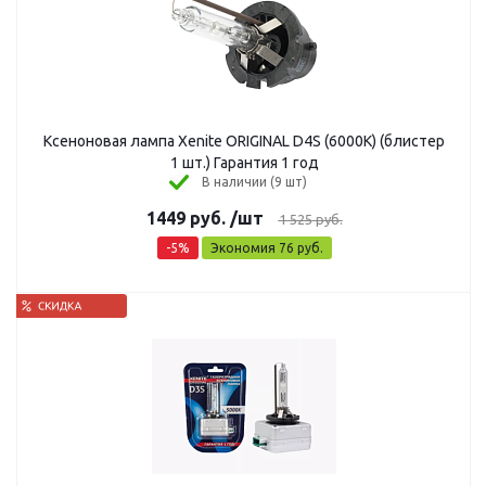
Ксеноновая лампа Xenite ORIGINAL D4S (6000K) (блистер
1 шт.) Гарантия 1 год
В наличии (9 шт)
1449
руб.
/шт
1 525
руб.
-
5
%
Экономия
76
руб.