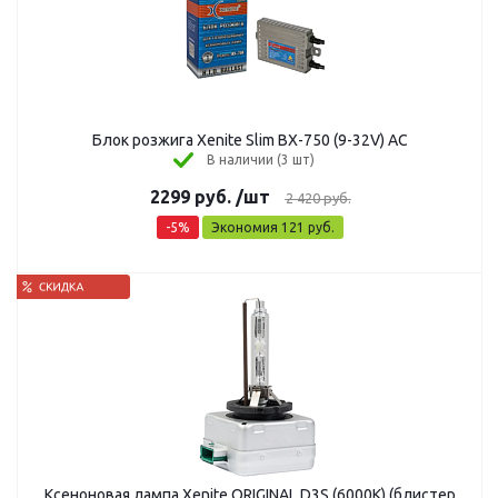
Блок розжига Xenite Slim BX-750 (9-32V) АС
В наличии (3 шт)
2299
руб.
/шт
2 420
руб.
-
5
%
Экономия
121
руб.
Ксеноновая лампа Xenite ORIGINAL D3S (6000K) (блистер