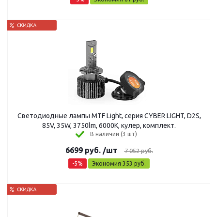
Светодиодные лампы MTF Light, серия CYBER LIGHT, D2S,
85V, 35W, 3750lm, 6000K, кулер, комплект.
В наличии (3 шт)
6699
руб.
/шт
7 052
руб.
-
5
%
Экономия
353
руб.