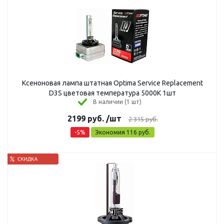
Ксеноновая лампа штатная Optima Service Replacement
D3S цветовая температура 5000К 1шт
В наличии (1 шт)
2199
руб.
/шт
2 315
руб.
-
5
%
Экономия
116
руб.