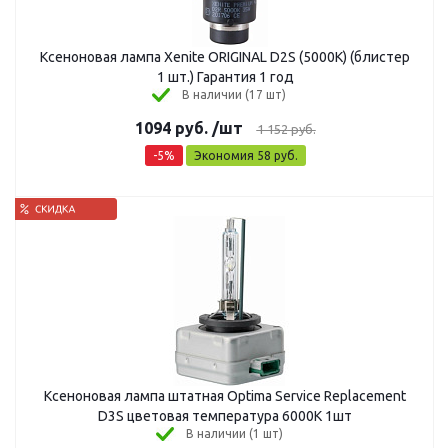
Ксеноновая лампа Xenite ORIGINAL D2S (5000K) (блистер
1 шт.) Гарантия 1 год
В наличии (17 шт)
1094
руб.
/шт
1 152
руб.
-
5
%
Экономия
58
руб.
Ксеноновая лампа штатная Optima Service Replacement
D3S цветовая температура 6000К 1шт
В наличии (1 шт)