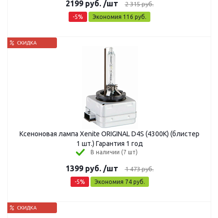
2199
руб.
/шт
2 315
руб.
-
5
%
Экономия
116
руб.
Ксеноновая лампа Xenite ORIGINAL D4S (4300K) (блистер
1 шт.) Гарантия 1 год
В наличии (7 шт)
1399
руб.
/шт
1 473
руб.
-
5
%
Экономия
74
руб.