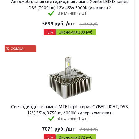
Автомобильная светодиодная лампа Xenite LED D-series
D3S (7000Lm) 12V 45W 5000K (упаковка 2
В наличии (2 шт)
5699
руб.
/шт
5 999
руб.
-
5
%
Экономия
300
руб.
Светодиодные лампы MTF Light, серия CYBER LIGHT, D5S,
12V, 35W, 3750lm, 6000K, кулер, комплект.
В наличии (1 шт)
7071
руб.
/шт
7 443
руб.
-
5
%
Экономия
372
руб.