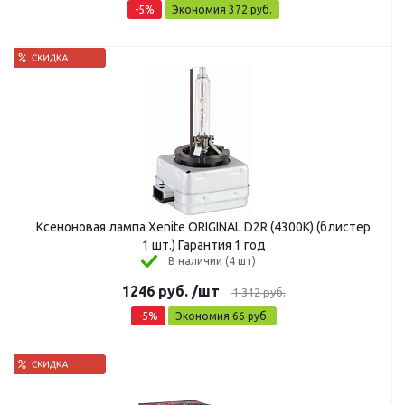
-
5
%
Экономия
372
руб.
Ксеноновая лампа Xenite ORIGINAL D2R (4300K) (блистер
1 шт.) Гарантия 1 год
В наличии (4 шт)
1246
руб.
/шт
1 312
руб.
-
5
%
Экономия
66
руб.