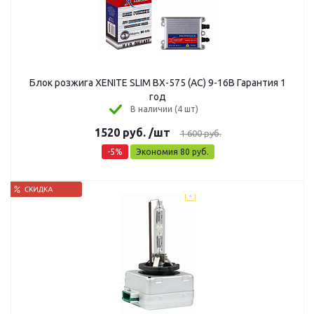
Блок розжига XENITE SLIM BX-575 (AC) 9-16В Гарантия 1
год
В наличии (4 шт)
1520
руб.
/шт
1 600
руб.
-
5
%
Экономия
80
руб.