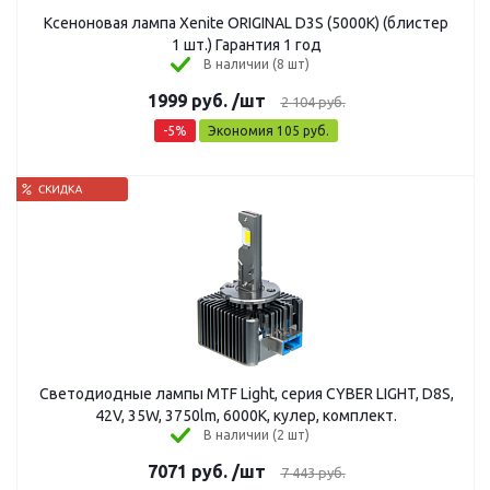
Ксеноновая лампа Xenite ORIGINAL D3S (5000K) (блистер
1 шт.) Гарантия 1 год
В наличии (8 шт)
1999
руб.
/шт
2 104
руб.
-
5
%
Экономия
105
руб.
Светодиодные лампы MTF Light, серия CYBER LIGHT, D8S,
42V, 35W, 3750lm, 6000K, кулер, комплект.
В наличии (2 шт)
7071
руб.
/шт
7 443
руб.