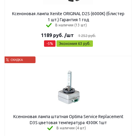
Ксеноновая лампа Xenite ORIGINAL D2S (6000K) (блистер
1 шт.) Гарантия 1 год
В наличии (13 шт)
1189
руб.
/шт
1 252
руб.
-
5
%
Экономия
63
руб.
Ксеноновая лампа штатная Optima Service Replacement
D3S цветовая температура 4300К 1шт
В наличии (4 шт)