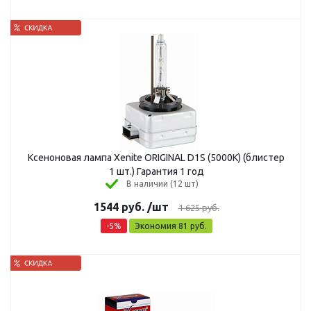
Ксеноновая лампа Xenite ORIGINAL D1S (5000K) (блистер
1 шт.) Гарантия 1 год
В наличии (12 шт)
1544
руб.
/шт
1 625
руб.
-
5
%
Экономия
81
руб.