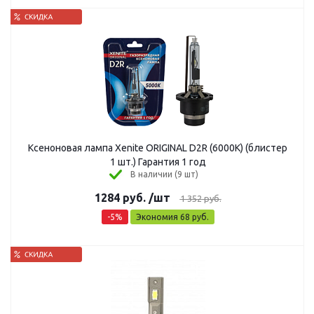
Ксеноновая лампа Xenite ORIGINAL D2R (6000K) (блистер
1 шт.) Гарантия 1 год
В наличии (9 шт)
1284
руб.
/шт
1 352
руб.
-
5
%
Экономия
68
руб.