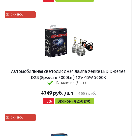
Автомобильная светодиодная лампа Xenite LED D-series
D2S (Яркость 7000Lm) 12V 45W 5000K
В наличии (3 шт)
4749
руб.
/шт
4 999
руб.
-
5
%
Экономия
250
руб.