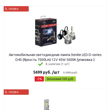
Автомобильная светодиодная лампа Xenite LED D-series
D4S (Яркость 7000Lm) 12V 45W 5000K (упаковка 2
В наличии (1 шт)
5699
руб.
/шт
5 999
руб.
-
5
%
Экономия
300
руб.