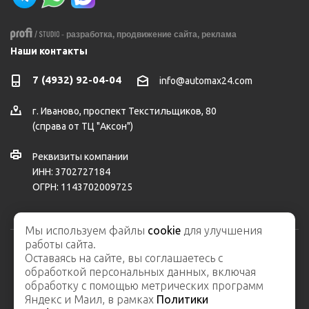
-
разработка,
продвижение сайта,
реклама
Наши контакты
7 (4932) 92-04-04
info@automax24.com
г.
Иваново
,
проспект Текстильщиков, 80
(справа от ТЦ "Аксон")
Реквизиты компании
ИНН: 3702727184
ОГРН: 1143702009725
Мы используем файлы
cookie
для улучшения
работы сайта.
Оставаясь на сайте, вы соглашаетесь с
2026 © ООО "АвтоМакс" – интернет-магазин автозапчастей и
обработкой персональных данных, включая
автосервис
обработку с помощью метрических программ
Карта сайта
Яндекс и Маил, в рамках
Политики