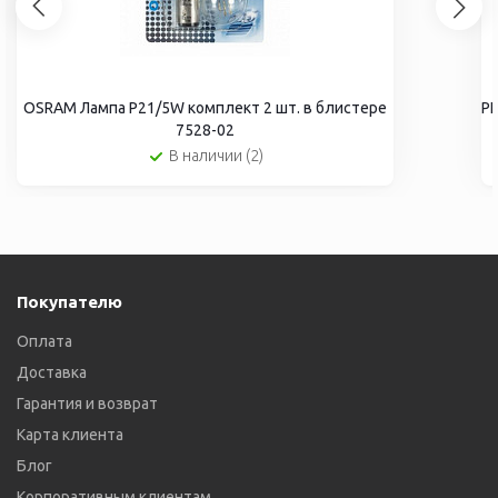
OSRAM Лампа P21/5W комплект 2 шт. в блистере
PH
7528-02
В наличии (2)
Покупателю
Оплата
Доставка
Гарантия и возврат
Карта клиента
Блог
Корпоративным клиентам