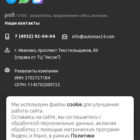
-
разработка,
продвижение сайта,
реклама
Наши контакты
7 (4932) 92-04-04
info@automax24.com
г.
Иваново
,
проспект Текстильщиков, 80
(справа от ТЦ "Аксон")
Реквизиты компании
ИНН: 3702727184
ОГРН: 1143702009725
Мы используем файлы
cookie
для улучшения
работы сайта.
Оставаясь на сайте, вы соглашаетесь с
2026 © ООО "АвтоМакс" – интернет-магазин автозапчастей и
обработкой персональных данных, включая
автосервис
обработку с помощью метрических программ
Карта сайта
Яндекс и Маил, в рамках
Политики