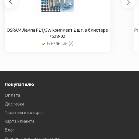
OSRAM Лампа P21/5W комплект 2 шт. в блистере
PH
7528-02
В наличии (2)
Покупателю
Оплата
Доставка
Гарантия и возврат
Карта клиента
Блог
Корпоративным клиентам