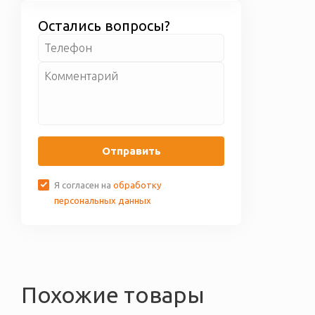
некачественный или
доставки бесплатно.
бракованный товар, мы его
Остались вопросы?
обмениваем вам. Более
подробные условия по гарантии
приведены на странице
Гарантия
и возврат
Отправить
Я согласен на
обработку
персональных данных
Похожие товары