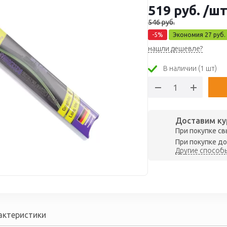
519
руб.
/ш
546
руб.
-
5
%
Экономия
27
руб.
нашли дешевле?
В наличии (1 шт)
Доставим ку
При покупке св
При покупке до
Другие способы
актеристики