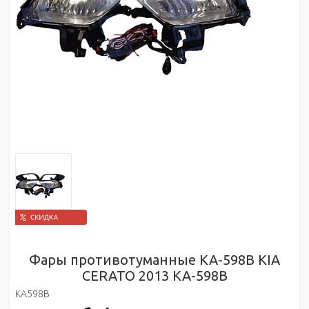
Фары противотуманные KA-598B KIA
CERATO 2013 KA-598B
KA598B