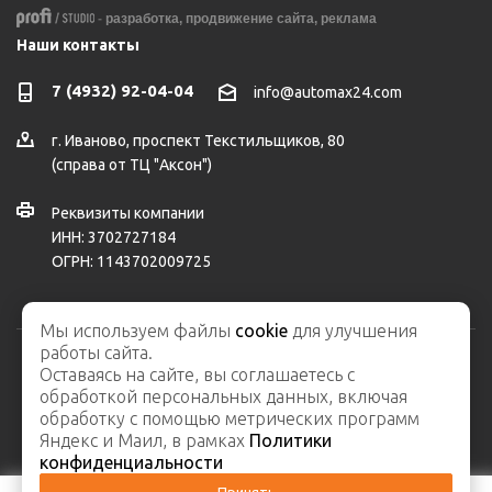
-
разработка,
продвижение сайта,
реклама
Наши контакты
7 (4932) 92-04-04
info@automax24.com
г.
Иваново
,
проспект Текстильщиков, 80
(справа от ТЦ "Аксон")
Реквизиты компании
ИНН: 3702727184
ОГРН: 1143702009725
Мы используем файлы
cookie
для улучшения
работы сайта.
Оставаясь на сайте, вы соглашаетесь с
2026 © ООО "АвтоМакс" – интернет-магазин автозапчастей и
обработкой персональных данных, включая
автосервис
обработку с помощью метрических программ
Карта сайта
Яндекс и Маил, в рамках
Политики
конфиденциальности