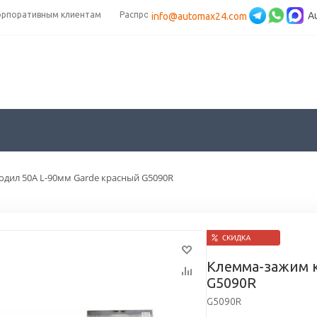
орпоративным клиентам
Распродажа
A
info@automax24.com
дил 50А L-90мм Garde красный G5090R
Клемма-зажим к
G5090R
G5090R