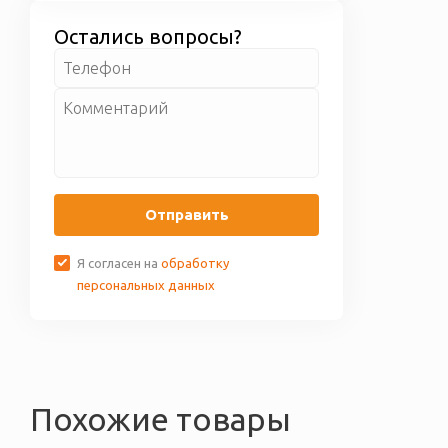
некачественный или
доставки бесплатно.
бракованный товар, мы его
Остались вопросы?
обмениваем вам. Более
подробные условия по гарантии
приведены на странице
Гарантия
и возврат
Отправить
Я согласен на
обработку
персональных данных
Похожие товары