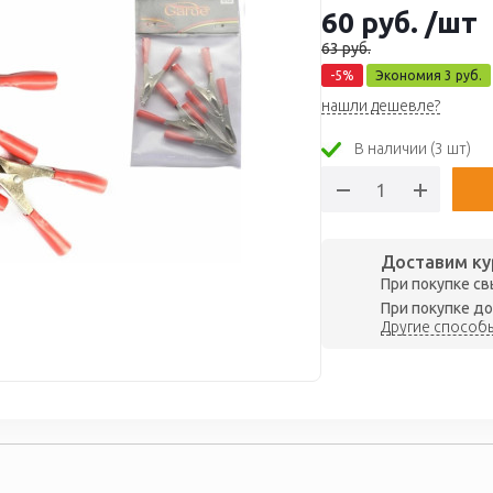
60
руб.
/шт
63
руб.
-
5
%
Экономия
3
руб.
нашли дешевле?
В наличии (3 шт)
Доставим ку
При покупке св
При покупке до
Другие способы