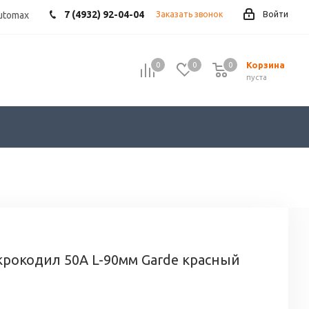
7 (4932) 92-04-04
utomax
Заказать звонок
Войти
Корзина
0
0
0
пуста
рокодил 50А L-90мм Garde красный