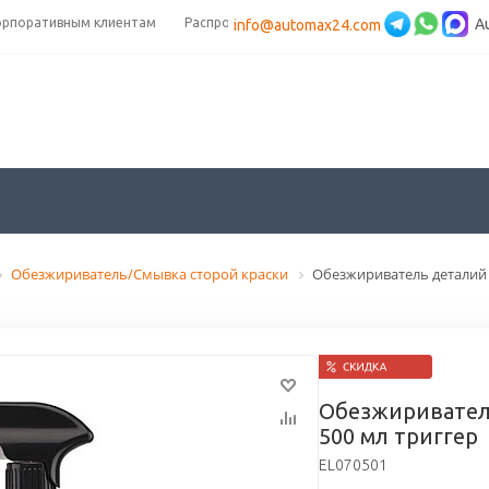
орпоративным клиентам
Распродажа
A
info@automax24.com
Обезжириватель/Смывка сторой краски
Обезжириватель деталий 
Обезжиривател
500 мл триггер
EL070501