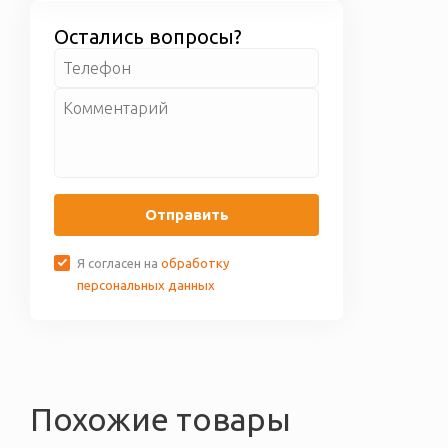
некачественный или
доставки бесплатно.
бракованный товар, мы его
Остались вопросы?
обмениваем вам. Более
подробные условия по гарантии
приведены на странице
Гарантия
и возврат
Отправить
Я согласен на
обработку
персональных данных
Похожие товары