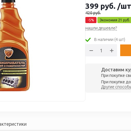
399
руб.
/ш
420
руб.
-
5
%
Экономия
21
руб.
нашли дешевле?
В наличии (4 шт)
Доставим ку
При покупке св
При покупке до
Другие способы
актеристики