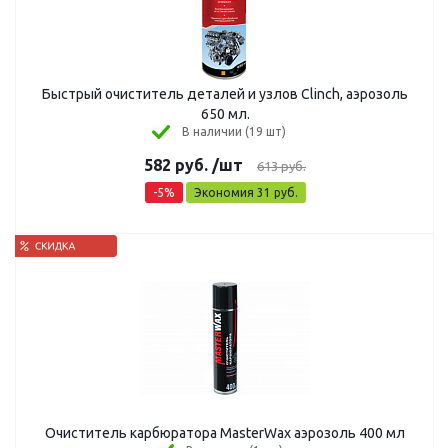
Быстрый очиститель деталей и узлов Clinch, аэрозоль
650 мл.
В наличии (19 шт)
582
руб.
/шт
613
руб.
-
5
%
Экономия
31
руб.
Очиститель карбюратора MasterWax аэрозоль 400 мл