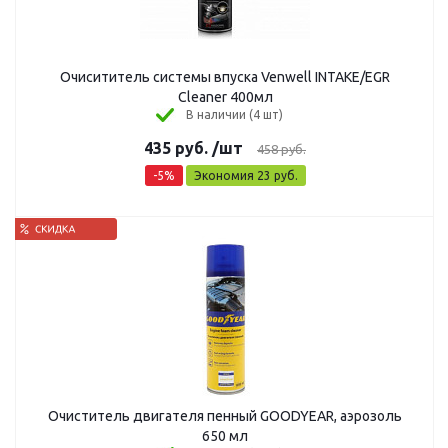
Очисититель системы впуска Venwell INTAKE/EGR
Cleaner 400мл
В наличии (4 шт)
435
руб.
/шт
458
руб.
-
5
%
Экономия
23
руб.
Очиститель двигателя пенный GOODYEAR, аэрозоль
650 мл