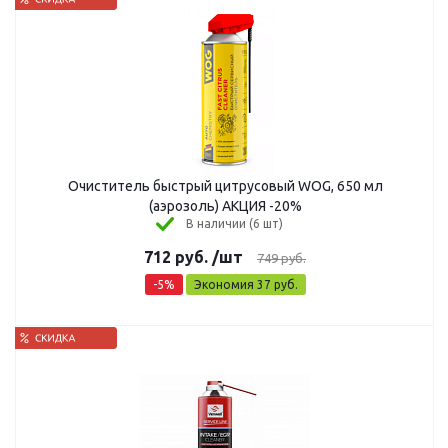
Очиститель быстрый цитрусовый WOG, 650 мл
(аэрозоль) АКЦИЯ -20%
В наличии (6 шт)
712
руб.
/шт
749
руб.
-
5
%
Экономия
37
руб.