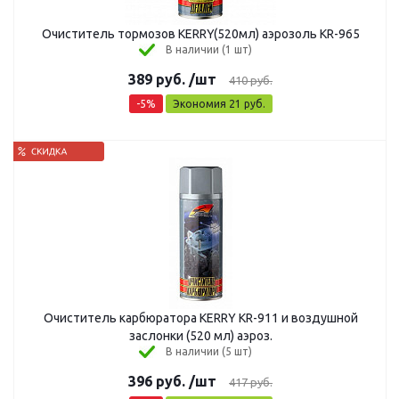
Очиститель тормозов KERRY(520мл) аэрозоль KR-965
В наличии (1 шт)
389
руб.
/шт
410
руб.
-
5
%
Экономия
21
руб.
Очиститель карбюратора KERRY KR-911 и воздушной
заслонки (520 мл) аэроз.
В наличии (5 шт)
396
руб.
/шт
417
руб.