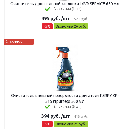
Очиститель дроссельной заслонки LAVR SERVICE 650 мл
В наличии (1 шт)
495
руб.
/шт
521
руб.
-
5
%
Экономия
26
руб.
Очиститель внешней поверхности двигателя KERRY KR-
515 (триггер) 500 мл
В наличии (5 шт)
394
руб.
/шт
415
руб.
-
5
%
Экономия
21
руб.