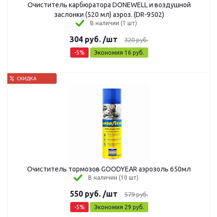
Очиститель карбюратора DONEWELL и воздушной
заслонки (520 мл) аэроз. (DR-9502)
В наличии (1 шт)
304
руб.
/шт
320
руб.
-
5
%
Экономия
16
руб.
Очиститель тормозов GOODYEAR аэрозоль 650мл
В наличии (10 шт)
550
руб.
/шт
579
руб.
-
5
%
Экономия
29
руб.