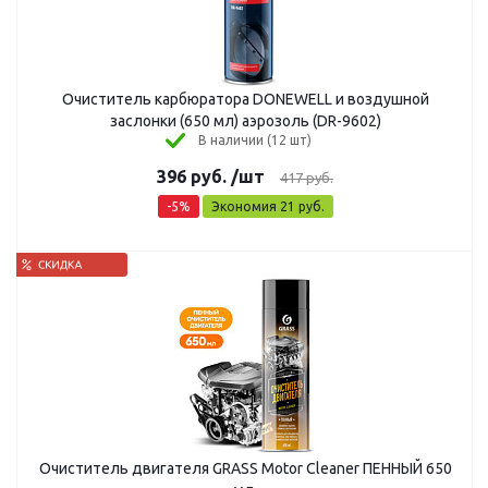
Очиститель карбюратора DONEWELL и воздушной
заслонки (650 мл) аэрозоль (DR-9602)
В наличии (12 шт)
396
руб.
/шт
417
руб.
-
5
%
Экономия
21
руб.
Очиститель двигателя GRASS Motor Cleaner ПЕННЫЙ 650