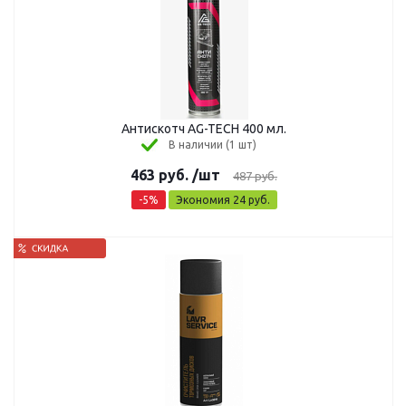
Антискотч AG-TECH 400 мл.
В наличии (1 шт)
463
руб.
/шт
487
руб.
-
5
%
Экономия
24
руб.