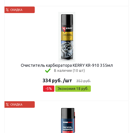
Очиститель карбюратора KERRY KR-910 355мл
В наличии (10 шт)
334
руб.
/шт
352
руб.
-
5
%
Экономия
18
руб.