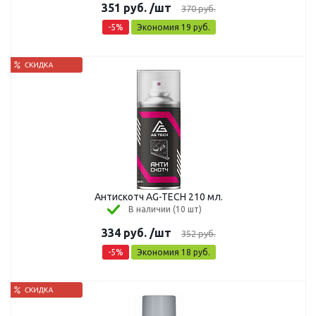
351
руб.
/шт
370
руб.
-
5
%
Экономия
19
руб.
Антискотч AG-TECH 210 мл.
В наличии (10 шт)
334
руб.
/шт
352
руб.
-
5
%
Экономия
18
руб.