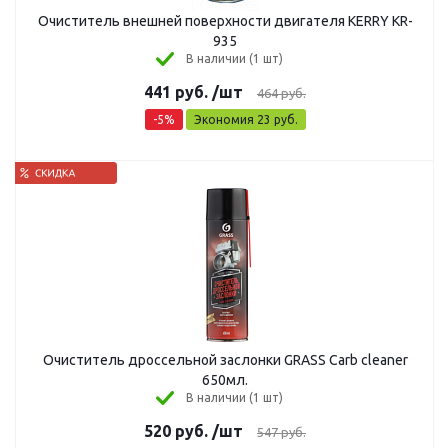
Очиститель внешней поверхности двигателя KERRY KR-
935
В наличии (1 шт)
441
руб.
/шт
464
руб.
-
5
%
Экономия
23
руб.
Очиститель дроссельной заслонки GRASS Carb cleaner
650мл.
В наличии (1 шт)
520
руб.
/шт
547
руб.