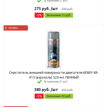
В наличии (1 шт)
275
руб.
/шт
290
руб.
-
5
%
Экономия
15
руб.
Очиститель внешней поверхности двигателя KERRY KR-
915 (аэрозоль) 520 мл. ПЕННЫЙ
В наличии (1 шт)
383
руб.
/шт
403
руб.
-
5
%
Экономия
20
руб.