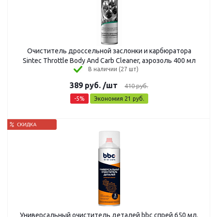
Очиститель дроссельной заслонки и карбюратора
Sintec Throttle Body And Carb Cleaner, аэрозоль 400 мл
В наличии (27 шт)
389
руб.
/шт
410
руб.
-
5
%
Экономия
21
руб.
Универсальный очиститель деталей bbc спрей 650 мл.