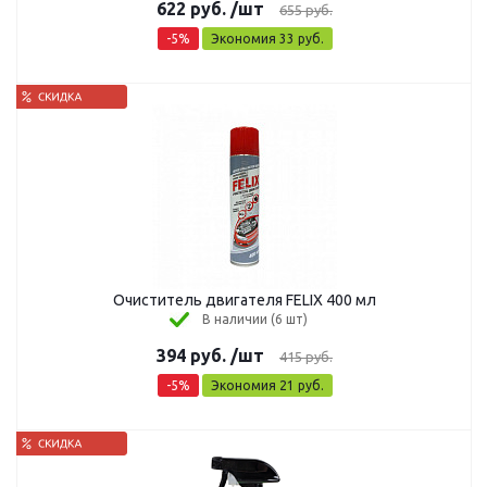
622
руб.
/шт
655
руб.
-
5
%
Экономия
33
руб.
Очиститель двигателя FELIX 400 мл
В наличии (6 шт)
394
руб.
/шт
415
руб.
-
5
%
Экономия
21
руб.