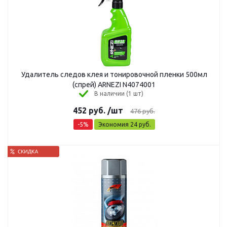
Удалитель следов клея и тонировочной пленки 500мл
(спрей) ARNEZI N4074001
В наличии (1 шт)
452
руб.
/шт
476
руб.
-
5
%
Экономия
24
руб.