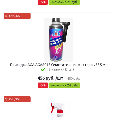
-
5
%
Экономия
21
руб.
Присадка AGA AGA801F Очиститель инжекторов 335 мл
В наличии (3 шт)
456
руб.
/шт
480
руб.
-
5
%
Экономия
24
руб.