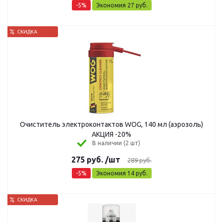
-
5
%
Экономия
27
руб.
Очиститель электроконтактов WOG, 140 мл (аэрозоль)
АКЦИЯ -20%
В наличии (2 шт)
275
руб.
/шт
289
руб.
-
5
%
Экономия
14
руб.