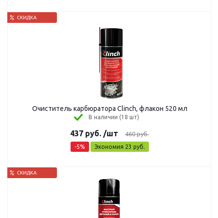
Очиститель карбюратора Clinch, флакон 520 мл
В наличии (18 шт)
437
руб.
/шт
460
руб.
-
5
%
Экономия
23
руб.