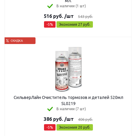
мл.
В наличии (1 шт)
516
руб.
/шт
543
руб.
-
5
%
Экономия
27
руб.
СильверЛайн Очиститель тормозов и деталей 520мл
SL0219
В наличии (7 шт)
386
руб.
/шт
406
руб.
-
5
%
Экономия
20
руб.