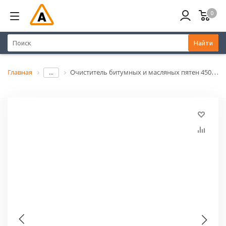
0
Найти
Главная
Очиститель битумных и масляных пятен 450мл (аэрозоль) ARNEZI N5012310
...