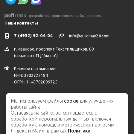
-
разработка,
продвижение сайта,
реклама
Наши контакты
7 (4932) 92-04-04
info@automax24.com
г.
Иваново
,
проспект Текстильщиков, 80
(справа от ТЦ "Аксон")
Реквизиты компании
ИНН: 3702727184
ОГРН: 1143702009725
Мы используем файлы
cookie
для улучшения
работы сайта.
Оставаясь на сайте, вы соглашаетесь с
2026 © ООО "АвтоМакс" – интернет-магазин автозапчастей и
обработкой персональных данных, включая
автосервис
обработку с помощью метрических программ
Карта сайта
Яндекс и Маил, в рамках
Политики