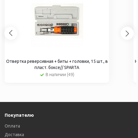
Отвертка реверсивная + биты + головки, 15 шт., в
Н
пласт. боксе// SPARTA
В наличии (49)
Покупателю
Оплата
Доставка