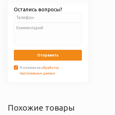
некачественный или
доставки бесплатно.
бракованный товар, мы его
Остались вопросы?
обмениваем вам. Более
подробные условия по гарантии
приведены на странице
Гарантия
и возврат
Отправить
Я согласен на
обработку
персональных данных
Похожие товары