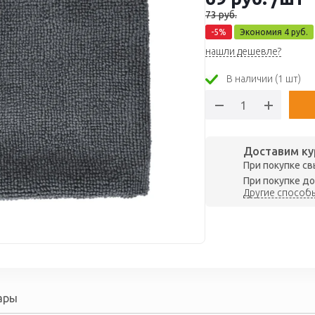
73
руб.
-
5
%
Экономия
4
руб.
нашли дешевле?
В наличии (1 шт)
Доставим ку
При покупке св
При покупке до
Другие способы
ары