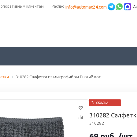
орпоративным клиентам
Распродажа
A
info@automax24.com
етки
310282 Салфетка из микрофибры Рыжий кот
310282 Салфет
310282
69
руб.
/шт