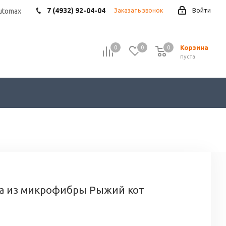
7 (4932) 92-04-04
utomax
Заказать звонок
Войти
Корзина
0
0
0
пуста
ка из микрофибры Рыжий кот