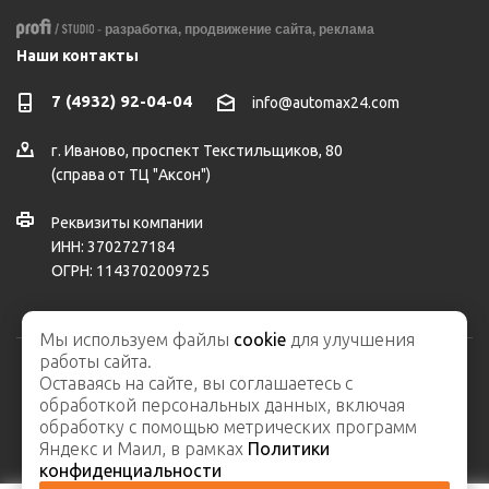
-
разработка,
продвижение сайта,
реклама
Наши контакты
7 (4932) 92-04-04
info@automax24.com
г.
Иваново
,
проспект Текстильщиков, 80
(справа от ТЦ "Аксон")
Реквизиты компании
ИНН: 3702727184
ОГРН: 1143702009725
Мы используем файлы
cookie
для улучшения
работы сайта.
Оставаясь на сайте, вы соглашаетесь с
2026 © ООО "АвтоМакс" – интернет-магазин автозапчастей и
обработкой персональных данных, включая
автосервис
обработку с помощью метрических программ
Карта сайта
Яндекс и Маил, в рамках
Политики
конфиденциальности