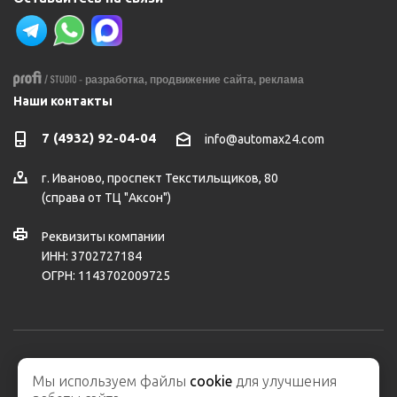
-
разработка,
продвижение сайта,
реклама
Наши контакты
7 (4932) 92-04-04
info@automax24.com
г.
Иваново
,
проспект Текстильщиков, 80
(справа от ТЦ "Аксон")
Реквизиты компании
ИНН: 3702727184
ОГРН: 1143702009725
2026 © ООО "АвтоМакс" – интернет-магазин автозапчастей и
Мы используем файлы
cookie
для улучшения
автосервис