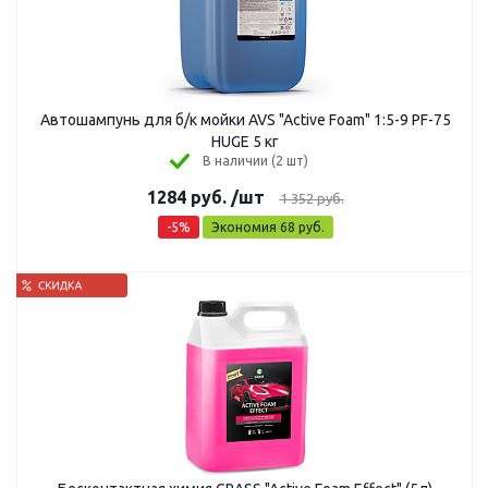
Автошампунь для б/к мойки AVS "Active Foam" 1:5-9 PF-75
HUGE 5 кг
В наличии (2 шт)
1284
руб.
/шт
1 352
руб.
-
5
%
Экономия
68
руб.