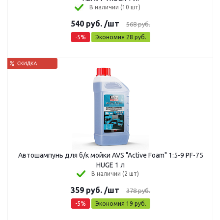
В наличии (10 шт)
540
руб.
/шт
568
руб.
-
5
%
Экономия
28
руб.
Автошампунь для б/к мойки AVS "Active Foam" 1:5-9 PF-75
HUGE 1 л
В наличии (2 шт)
359
руб.
/шт
378
руб.
-
5
%
Экономия
19
руб.