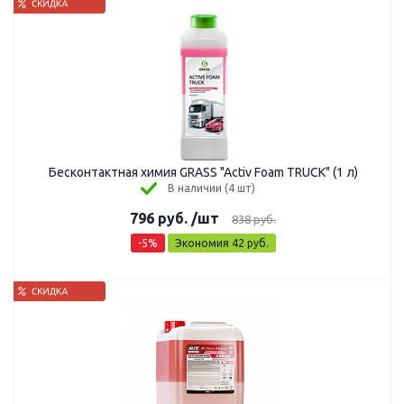
Бесконтактная химия GRASS "Activ Foam TRUCK" (1 л)
В наличии (4 шт)
796
руб.
/шт
838
руб.
-
5
%
Экономия
42
руб.