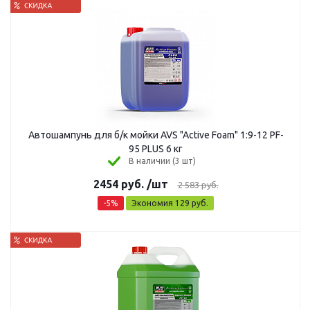
Автошампунь для б/к мойки AVS "Active Foam" 1:9-12 PF-
95 PLUS 6 кг
В наличии (3 шт)
2454
руб.
/шт
2 583
руб.
-
5
%
Экономия
129
руб.