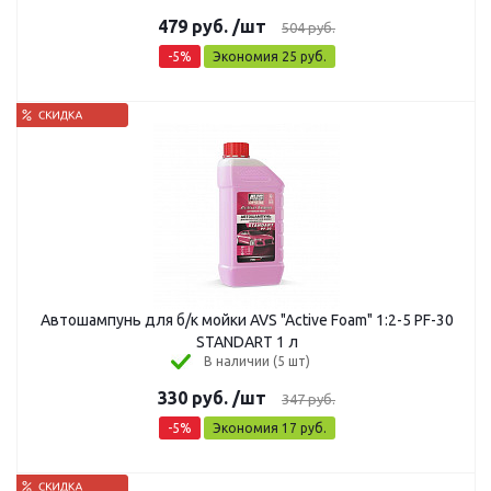
479
руб.
/шт
504
руб.
-
5
%
Экономия
25
руб.
Автошампунь для б/к мойки AVS "Active Foam" 1:2-5 PF-30
STANDART 1 л
В наличии (5 шт)
330
руб.
/шт
347
руб.
-
5
%
Экономия
17
руб.