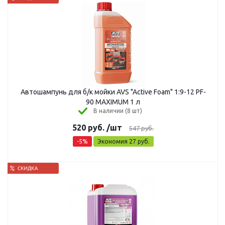
Автошампунь для б/к мойки AVS "Active Foam" 1:9-12 PF-
90 MAXIMUM 1 л
В наличии (8 шт)
520
руб.
/шт
547
руб.
-
5
%
Экономия
27
руб.