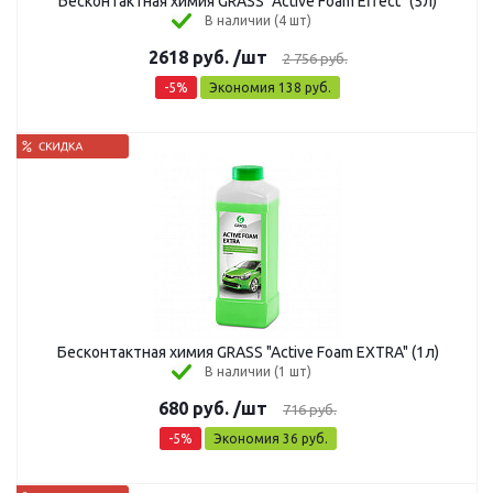
Бесконтактная химия GRASS "Active Foam Effect" (5л)
В наличии (4 шт)
2618
руб.
/шт
2 756
руб.
-
5
%
Экономия
138
руб.
Бесконтактная химия GRASS "Active Foam EXTRA" (1л)
В наличии (1 шт)
680
руб.
/шт
716
руб.
-
5
%
Экономия
36
руб.