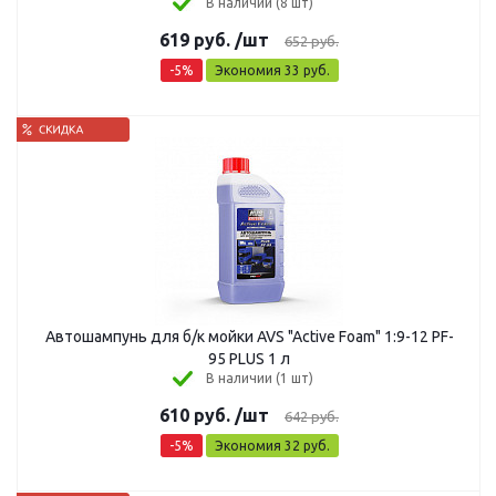
В наличии (8 шт)
619
руб.
/шт
652
руб.
-
5
%
Экономия
33
руб.
Автошампунь для б/к мойки AVS "Active Foam" 1:9-12 PF-
95 PLUS 1 л
В наличии (1 шт)
610
руб.
/шт
642
руб.
-
5
%
Экономия
32
руб.