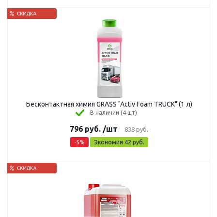
Бесконтактная химия GRASS "Activ Foam TRUCK" (1 л)
В наличии (4 шт)
796
руб.
/шт
838
руб.
-
5
%
Экономия
42
руб.