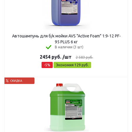
Автошампунь для б/к мойки AVS "Active Foam" 1:9-12 PF-
95 PLUS 6 кг
В наличии (3 шт)
2454
руб.
/шт
2 583
руб.
-
5
%
Экономия
129
руб.