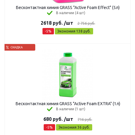
Бесконтактная химия GRASS "Active Foam Effect" (5л)
В наличии (4 шт)
2618
руб.
/шт
2 756
руб.
-
5
%
Экономия
138
руб.
Бесконтактная химия GRASS "Active Foam EXTRA" (1л)
В наличии (1 шт)
680
руб.
/шт
716
руб.
-
5
%
Экономия
36
руб.