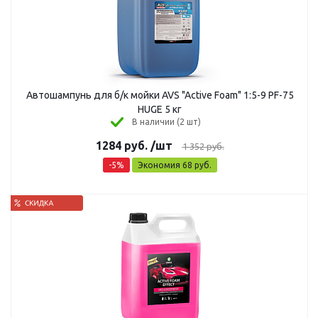
Автошампунь для б/к мойки AVS "Active Foam" 1:5-9 PF-75
HUGE 5 кг
В наличии (2 шт)
1284
руб.
/шт
1 352
руб.
-
5
%
Экономия
68
руб.