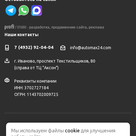
-
разработка,
продвижение сайта,
реклама
Наши контакты
7 (4932) 92-04-04
info@automax24.com
г.
Иваново
,
проспект Текстильщиков, 80
(справа от ТЦ "Аксон")
Реквизиты компании
ИНН: 3702727184
ОГРН: 1143702009725
2026 © ООО "АвтоМакс" – интернет-магазин автозапчастей и
Мы используем файлы
cookie
для улучшения
автосервис