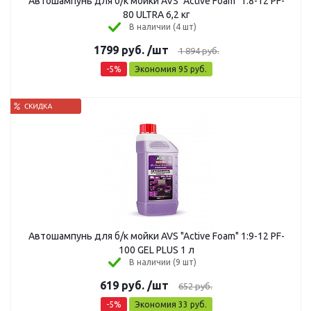
Автошампунь для б/к мойки AVS "Active Foam" 1:8-12 PF-
80 ULTRA 6,2 кг
В наличии (4 шт)
1799
руб.
/шт
1 894
руб.
-
5
%
Экономия
95
руб.
Автошампунь для б/к мойки AVS "Active Foam" 1:9-12 PF-
100 GEL PLUS 1 л
В наличии (9 шт)
619
руб.
/шт
652
руб.
-
5
%
Экономия
33
руб.