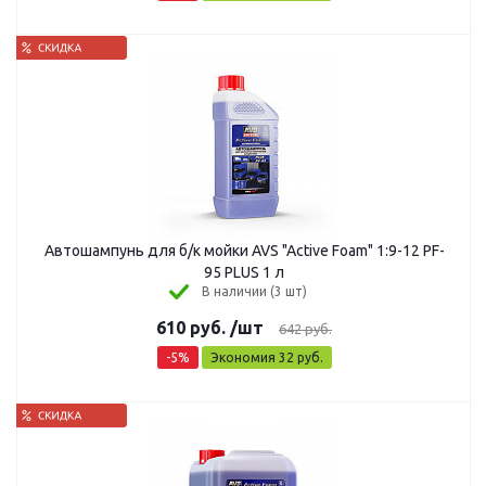
Автошампунь для б/к мойки AVS "Active Foam" 1:9-12 PF-
95 PLUS 1 л
В наличии (3 шт)
610
руб.
/шт
642
руб.
-
5
%
Экономия
32
руб.