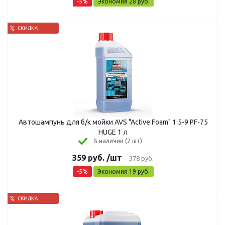
-
5
%
Экономия
28
руб.
Автошампунь для б/к мойки AVS "Active Foam" 1:5-9 PF-75
HUGE 1 л
В наличии (2 шт)
359
руб.
/шт
378
руб.
-
5
%
Экономия
19
руб.