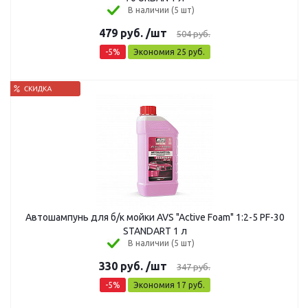
В наличии (5 шт)
479
руб.
/шт
504
руб.
-
5
%
Экономия
25
руб.
Автошампунь для б/к мойки AVS "Active Foam" 1:2-5 PF-30
STANDART 1 л
В наличии (5 шт)
330
руб.
/шт
347
руб.
-
5
%
Экономия
17
руб.