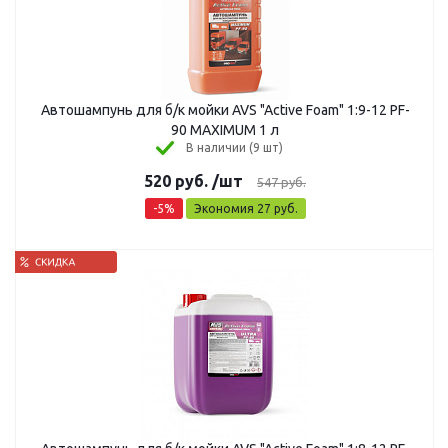
Автошампунь для б/к мойки AVS "Active Foam" 1:9-12 PF-
90 MAXIMUM 1 л
В наличии (9 шт)
520
руб.
/шт
547
руб.
-
5
%
Экономия
27
руб.